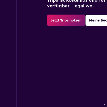
Trips ist kostenlos und fü
verfügbar – egal wo.
Jetzt Trips nutzen
Meine Bu
Tä