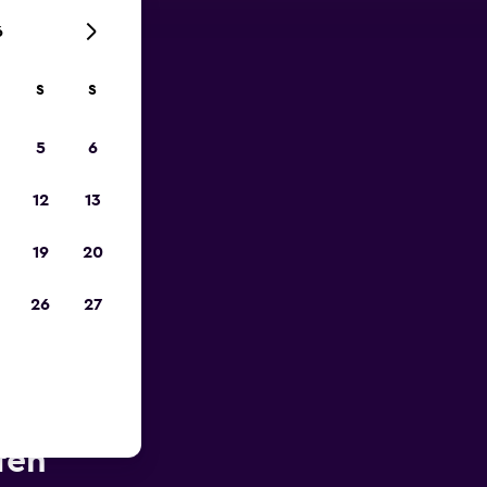
6
S
S
zum
5
6
12
13
19
20
26
27
he des
fen