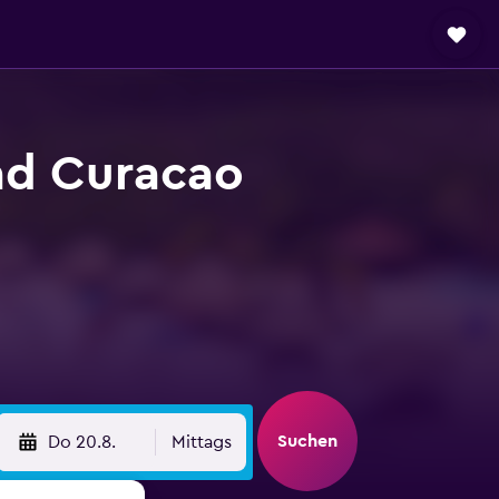
ad Curacao
Suchen
Do 20.8.
Mittags