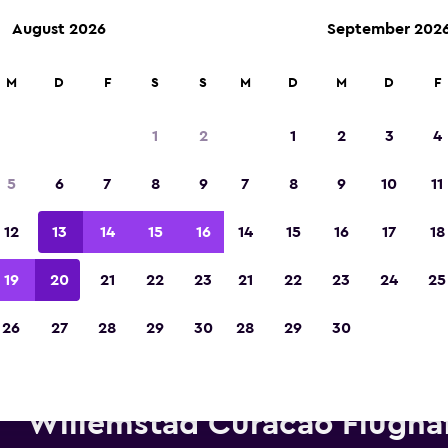
August 2026
September 202
M
D
F
S
S
M
D
M
D
F
In der Kategorie „Europas beste Reise-App“ 
Sieger 2023 gekürt
1
2
1
2
3
4
5
6
7
8
9
7
8
9
10
11
12
13
14
15
16
14
15
16
17
18
19
20
21
22
23
21
22
23
24
25
26
27
28
29
30
28
29
30
Mietwagen von Avis in der Nä
Willemstad Curacao Flugha