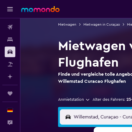
Mietwagen
Mietwagen in Curaçao
Mi
Flüge
Unterkünfte
Mietwagen 
Mietwagen
Flughafen
Pauschalreisen
Finde und vergleiche tolle Angeb
Mit KI planen
Willemstad Curacao Flughafen
Trips
Anmietstation
Alter des Fahrers:
25
Deutsch
Feedback