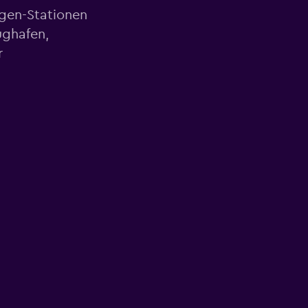
agen-Stationen
ughafen,
r