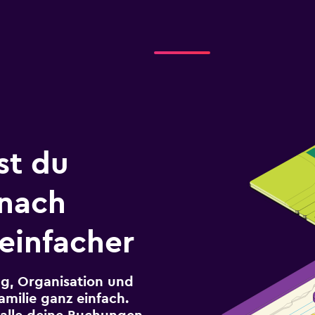
st du
 nach
einfacher
g, Organisation und
milie ganz einfach.