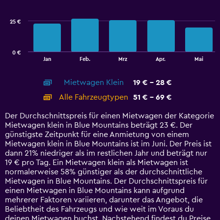
data
series.
25 €
The
chart
has
0 €
1
End
Jan
Feb.
Mrz
Apr.
Mai
of
X
interactive
axis
chart
Mietwagen Klein
19 € - 28 €
displaying
categories.
Alle Fahrzeugtypen
51 € - 69 €
Range:
14
Der Durchschnittspreis für einen Mietwagen der Kategorie
categories.
Mietwagen klein in Blue Mountains beträgt 23 €. Der
The
günstigste Zeitpunkt für eine Anmietung von einem
chart
Mietwagen klein in Blue Mountains ist im Juni. Der Preis ist
has
dann 21% niedriger als im restlichen Jahr und beträgt nur
1
19 € pro Tag. Ein Mietwagen klein als Mietwagen ist
Y
normalerweise 58% günstiger als der durchschnittliche
axis
Mietwagen in Blue Mountains. Der Durchschnittspreis für
displaying
einen Mietwagen in Blue Mountains kann aufgrund
values.
mehrerer Faktoren variieren, darunter das Angebot, die
Range:
Beliebtheit des Fahrzeugs und wie weit im Voraus du
0
deinen Mietwagen buchst. Nachstehend findest du Preise