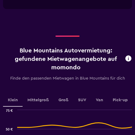
interactive
1
chart
X
axis
displaying
categories.
Range:
5
categories.
Blue Mountains Autovermietung:
The
chart
gefundene Mietwagenangebote auf
has
momondo
1
Y
Finde den passenden Mietwagen in Blue Mountains für dich
axis
displaying
values.
Range:
Klein
Mittelgroß
Groß
SUV
Van
Pick-up
0
to
75 €
125.
Combination
Chart
graphic.
chart
with
50 €
2