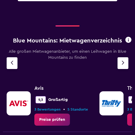
Blue Mountains: Mietwagenverzeichnis
Alle großen Mietwagenanbieter, um einen Leihwagen in Blue
Mountains zu finden
Avis
Thr
Großartig
9,3
8,
•
3 Bewertungen
5 Standorte
3 B
Preise prüfen
P