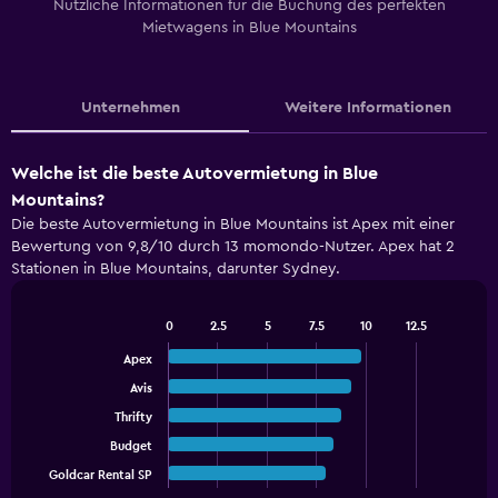
Nützliche Informationen für die Buchung des perfekten
Mietwagens in Blue Mountains
Unternehmen
Weitere Informationen
Welche ist die beste Autovermietung in Blue
Mountains?
Die beste Autovermietung in Blue Mountains ist Apex mit einer
Bewertung von 9,8/10 durch 13 momondo-Nutzer. Apex hat 2
Stationen in Blue Mountains, darunter Sydney.
0
2.5
5
7.5
10
12.5
Bar
Chart
graphic.
chart
Apex
with
Avis
5
bars.
Thrifty
Budget
The
chart
Goldcar Rental SP
End
of
has