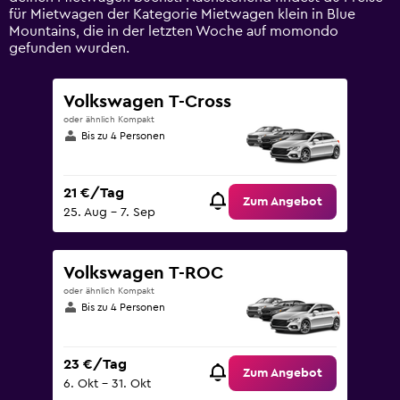
to
für Mietwagen der Kategorie Mietwagen klein in Blue
75.
Mountains, die in der letzten Woche auf momondo
gefunden wurden.
Volkswagen T-Cross
oder ähnlich Kompakt
Bis zu 4 Personen
21 €/Tag
Zum Angebot
25. Aug – 7. Sep
Volkswagen T-ROC
oder ähnlich Kompakt
Bis zu 4 Personen
23 €/Tag
Zum Angebot
6. Okt – 31. Okt