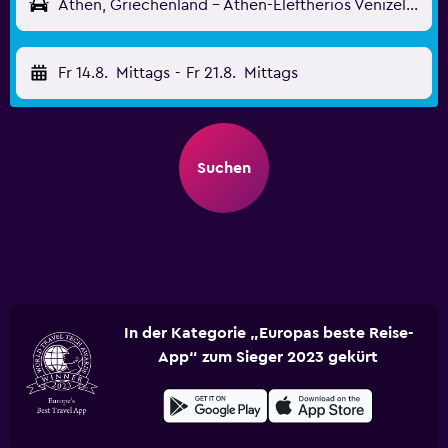
Athen, Griechenland - Athen-Eleftherios Venizelos (ATH)
Fr 14.8.
Mittags
-
Fr 21.8.
Mittags
Suchen
In der Kategorie „Europas beste Reise-
App“ zum Sieger 2023 gekürt