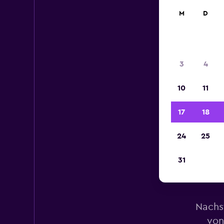
M
D
3
4
10
11
17
18
24
25
31
Mi
Nachs
von