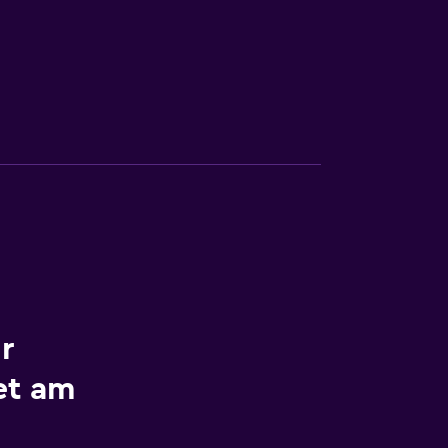
r
et am