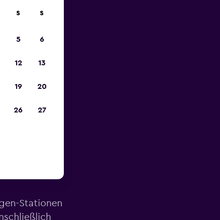
S
S
zum
5
6
12
13
19
20
26
27
ähe des
agen-Stationen
schließlich