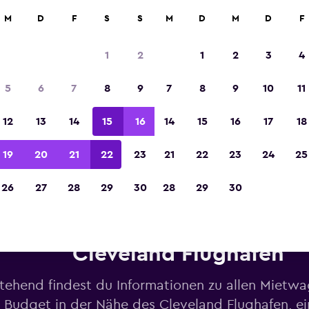
M
D
F
S
S
M
D
M
D
F
In der Kategorie „Europas beste Reise-App“ 
Sieger 2023 gekürt
1
2
1
2
3
4
5
6
7
8
9
7
8
9
10
11
12
13
14
15
16
14
15
16
17
18
19
20
21
22
23
21
22
23
24
25
26
27
28
29
30
28
29
30
etwagen von Budget in der N
Cleveland Flughafen
tehend findest du Informationen zu allen Mietw
 Budget in der Nähe des Cleveland Flughafen, ein