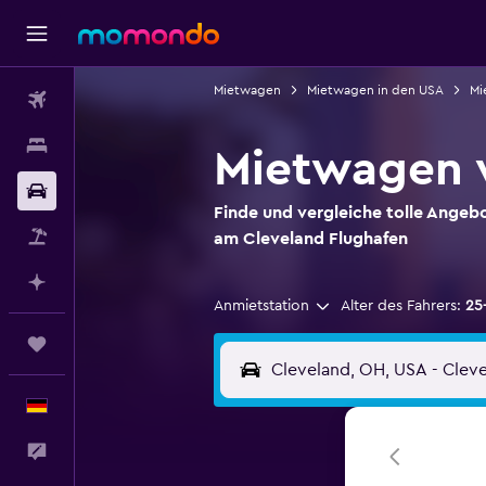
Mietwagen
Mietwagen in den USA
Mi
Flüge
Unterkünfte
Mietwagen 
Mietwagen
Finde und vergleiche tolle Ange
Pauschalreisen
am Cleveland Flughafen
Mit KI planen
Anmietstation
Alter des Fahrers:
25
Trips
Deutsch
Feedback