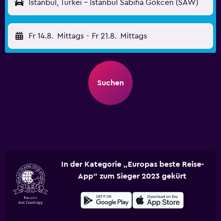
Istanbul, Türkei - Istanbul Sabiha Gokcen (SAW)
Fr 14.8.
Mittags
-
Fr 21.8.
Mittags
Suchen
In der Kategorie „Europas beste Reise-
App“ zum Sieger 2023 gekürt