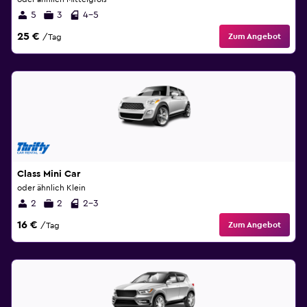
5
3
4-5
25 €
Zum Angebot
/Tag
Class Mini Car
oder ähnlich Klein
2
2
2-3
16 €
Zum Angebot
/Tag