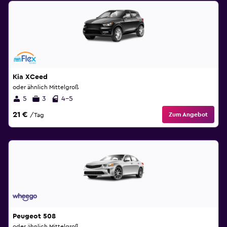
Kia XCeed
oder ähnlich Mittelgroß
5
3
4-5
21 €
Zum Angebot
/Tag
Peugeot 508
oder ähnlich Mittelgroß