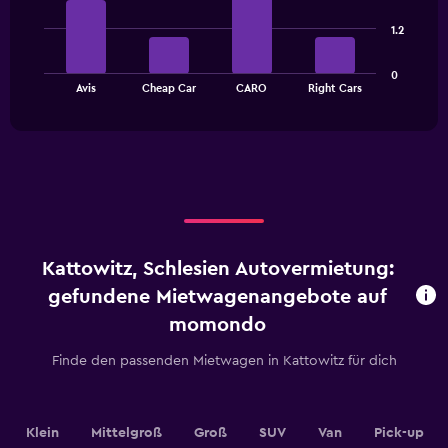
4
4
bars.
categories.
1.2
The
The
chart
0
chart
has
End
Avis
Cheap Car
CARO
Right Cars
of
has
1
interactive
1
Y
chart
X
axis
axis
displaying
displaying
values.
categories.
Range:
Range:
0
4
to
categories.
24.
Kattowitz, Schlesien Autovermietung:
The
chart
gefundene Mietwagenangebote auf
has
momondo
1
Y
Finde den passenden Mietwagen in Kattowitz für dich
axis
displaying
values.
Range:
Klein
Mittelgroß
Groß
SUV
Van
Pick-up
0