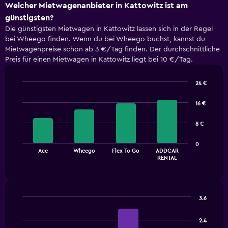
Welcher Mietwagenanbieter in Kattowitz ist am
günstigsten?
Die günstigsten Mietwagen in Kattowitz lassen sich in der Regel
bei Wheego finden. Wenn du bei Wheego buchst, kannst du
Mietwagenpreise schon ab 3 €/Tag finden. Der durchschnittliche
Preis für einen Mietwagen in Kattowitz liegt bei 10 €/Tag.
24 €
Bar
Chart
graphic.
chart
16 €
with
4
8 €
bars.
The
0
Ace
Wheego
Flex To Go
ADDCAR
chart
End
RENTAL
of
has
interactive
1
chart
X
axis
3.6
displaying
Bar
Chart
categories.
graphic.
chart
2.4
Range:
with