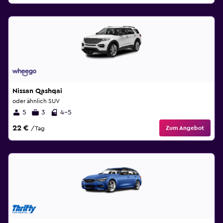
Nissan Qashqai
oder ähnlich SUV
5
3
4-5
22 €
Zum Angebot
/Tag