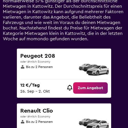
normalerweise 57% günstiger als der durchschnittliche
axis
Mietwagen in Kattowitz. Der Durchschnittspreis für einen
displaying
Mietwagen in Kattowitz kann aufgrund mehrerer Faktoren
values.
variieren, darunter das Angebot, die Beliebtheit des
Range:
Fahrzeugs und wie weit im Voraus du deinen Mietwagen
0
buchst. Nachstehend findest du Preise für Mietwagen der
to
Kategorie Mietwagen klein in Kattowitz, die in der letzten
60.
Woche auf momondo gefunden wurden.
Peugeot 208
oder ähnlich Economy
Bis zu 2 Personen
12 €/Tag
Zum Angebot
26. Sep – 2. Okt
Renault Clio
oder ähnlich Economy
Bis zu 2 Personen