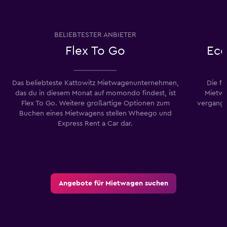
BELIEBTESTER ANBIETER
Flex To Go
Eco
Das beliebteste Kattowitz Mietwagenunternehmen,
Die f
das du in diesem Monat auf momondo findest, ist
Mietwa
Flex To Go. Weitere großartige Optionen zum
vergang
Buchen eines Mietwagens stellen Wheego und
Express Rent a Car dar.
Angebote für Mietwagen suchen