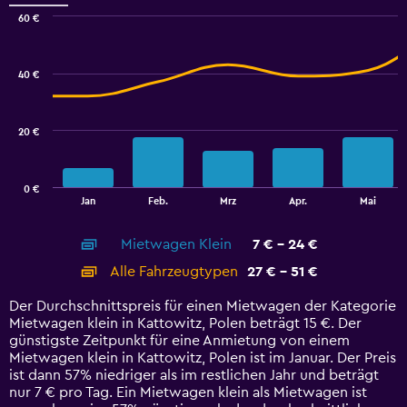
to
60 €
3.6.
Combination
Chart
graphic.
chart
with
40 €
2
data
series.
20 €
The
chart
has
0 €
1
End
Jan
Feb.
Mrz
Apr.
Mai
of
X
interactive
axis
chart
Mietwagen Klein
7 € - 24 €
displaying
categories.
Alle Fahrzeugtypen
27 € - 51 €
Range:
14
Der Durchschnittspreis für einen Mietwagen der Kategorie
categories.
Mietwagen klein in Kattowitz, Polen beträgt 15 €. Der
The
günstigste Zeitpunkt für eine Anmietung von einem
chart
Mietwagen klein in Kattowitz, Polen ist im Januar. Der Preis
has
ist dann 57% niedriger als im restlichen Jahr und beträgt
1
nur 7 € pro Tag. Ein Mietwagen klein als Mietwagen ist
Y