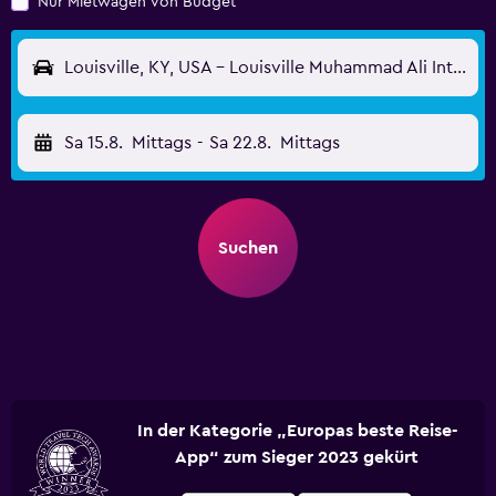
Nur Mietwagen von Budget
Louisville, KY, USA - Louisville Muhammad Ali International (SDF)
Sa 15.8.
Mittags
-
Sa 22.8.
Mittags
Suchen
In der Kategorie „Europas beste Reise-
App“ zum Sieger 2023 gekürt