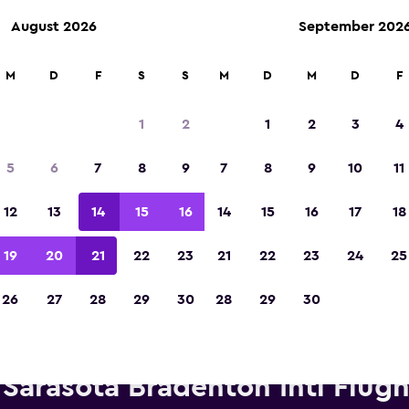
August 2026
September 202
M
D
F
S
S
M
D
M
D
F
In der Kategorie „Europas beste Reise-App“ 
Sieger 2023 gekürt
1
2
1
2
3
4
5
6
7
8
9
7
8
9
10
11
12
13
14
15
16
14
15
16
17
18
19
20
21
22
23
21
22
23
24
25
26
27
28
29
30
28
29
30
etwagen von Budget in der N
Sarasota Bradenton Intl Flug