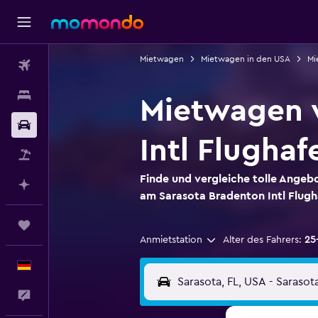
Mietwagen
Mietwagen in den USA
Mi
Flüge
Unterkünfte
Mietwagen 
Mietwagen
Intl Flughaf
Pauschalreisen
Finde und vergleiche tolle Ange
Mit KI planen
am Sarasota Bradenton Intl Flugh
Trips
Anmietstation
Alter des Fahrers:
25
Deutsch
Feedback