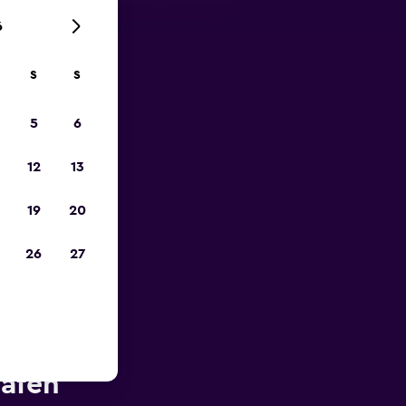
6
S
S
zum
5
6
12
13
19
20
26
27
ähe des
hafen