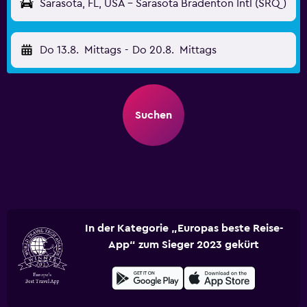
Sarasota, FL, USA - Sarasota Bradenton Intl (SRQ)
Do 13.8.
Mittags
-
Do 20.8.
Mittags
Suchen
In der Kategorie „Europas beste Reise-
App“ zum Sieger 2023 gekürt