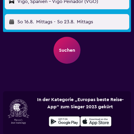
Vigo, Spanien - Vigo Peinador (VGO)
So 16.8.
Mittags
-
So 23.8.
Mittags
Suchen
In der Kategorie „Europas beste Reise-
App“ zum Sieger 2023 gekürt