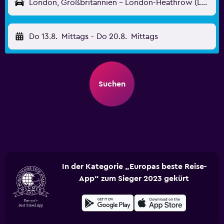
London, Großbritannien - London-Heathrow (LHR)
Do 13.8.
Mittags
-
Do 20.8.
Mittags
Suchen
In der Kategorie „Europas beste Reise-
App“ zum Sieger 2023 gekürt