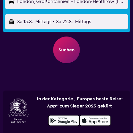
London, Großbritannien - London-Heathrow (LHR)
Sa 15.8.
Mittags
-
Sa 22.8.
Mittags
Suchen
In der Kategorie „Europas beste Reise-
App“ zum Sieger 2023 gekürt