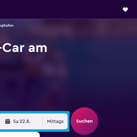
lughafen
-Car am
Suchen
Sa 22.8.
Mittags