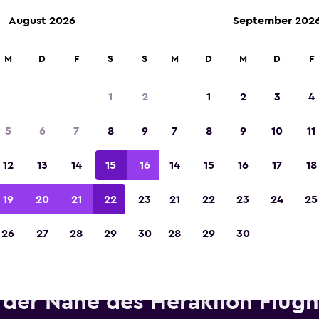
August 2026
September 202
M
D
F
S
S
M
D
M
D
F
In der Kategorie „Europas beste Reise-App“ 
Sieger 2023 gekürt
1
2
1
2
3
4
5
6
7
8
9
7
8
9
10
11
12
13
14
15
16
14
15
16
17
18
19
20
21
22
23
21
22
23
24
25
26
27
28
29
30
28
29
30
etwagen von Enterprise Rent-
der Nähe des Heraklion Flug