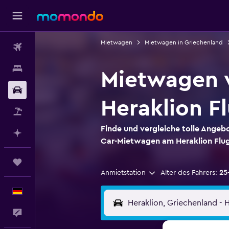
Mietwagen
Mietwagen in Griechenland
Flüge
Unterkünfte
Mietwagen v
Mietwagen
Heraklion F
Pauschalreisen
Finde und vergleiche tolle Angebo
Mit KI planen
Car-Mietwagen am Heraklion Flu
Trips
Anmietstation
Alter des Fahrers:
25
Deutsch
Feedback