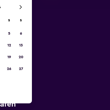
6
S
S
zum
5
6
12
13
19
20
26
27
A-Car in
hafen