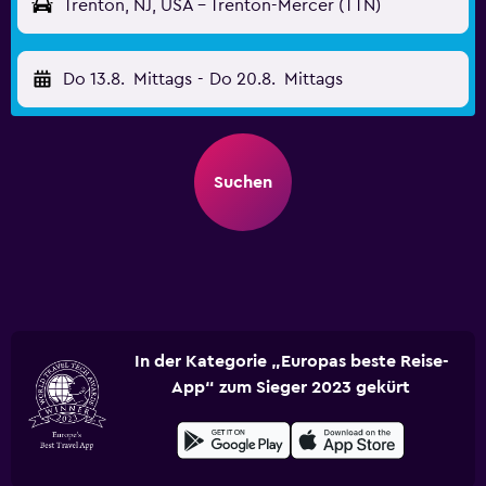
Trenton, NJ, USA - Trenton-Mercer (TTN)
Do 13.8.
Mittags
-
Do 20.8.
Mittags
Suchen
In der Kategorie „Europas beste Reise-
App“ zum Sieger 2023 gekürt