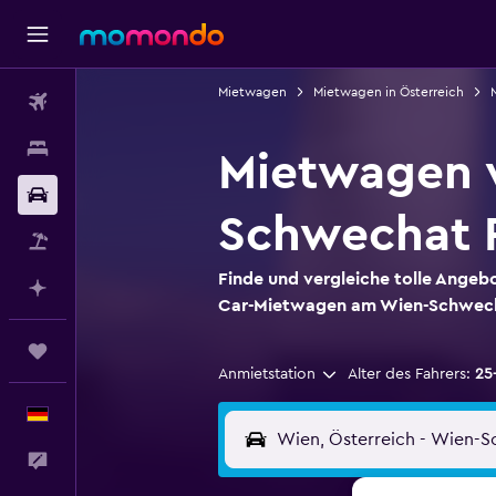
Mietwagen
Mietwagen in Österreich
Flüge
Unterkünfte
Mietwagen v
Mietwagen
Schwechat 
Pauschalreisen
Finde und vergleiche tolle Angebo
Mit KI planen
Car-Mietwagen am Wien-Schwech
Trips
Anmietstation
Alter des Fahrers:
25
Deutsch
Feedback