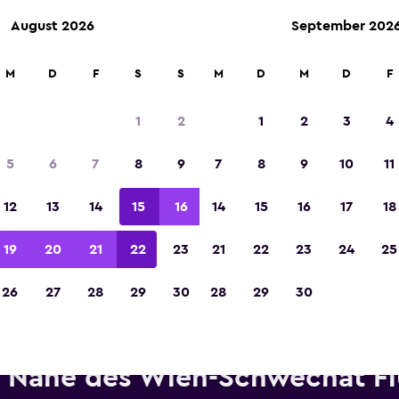
August 2026
September 202
M
D
F
S
S
M
D
M
D
F
In der Kategorie „Europas beste Reise-App“ 
Sieger 2023 gekürt
1
2
1
2
3
4
5
6
7
8
9
7
8
9
10
11
12
13
14
15
16
14
15
16
17
18
19
20
21
22
23
21
22
23
24
25
26
27
28
29
30
28
29
30
etwagen von Enterprise Rent-
 Nähe des Wien-Schwechat F