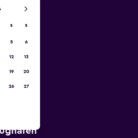
6
S
S
zum
5
6
12
13
19
20
26
27
A-Car in
lughafen