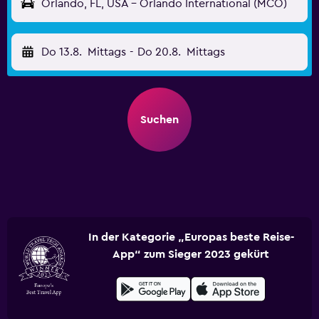
Orlando, FL, USA - Orlando International (MCO)
Do 13.8.
Mittags
-
Do 20.8.
Mittags
Suchen
In der Kategorie „Europas beste Reise-
App“ zum Sieger 2023 gekürt