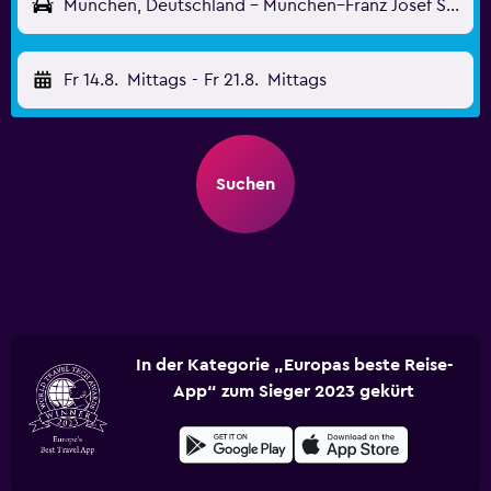
München, Deutschland - München–Franz Josef Strauß (MUC)
Fr 14.8.
Mittags
-
Fr 21.8.
Mittags
Suchen
In der Kategorie „Europas beste Reise-
App“ zum Sieger 2023 gekürt