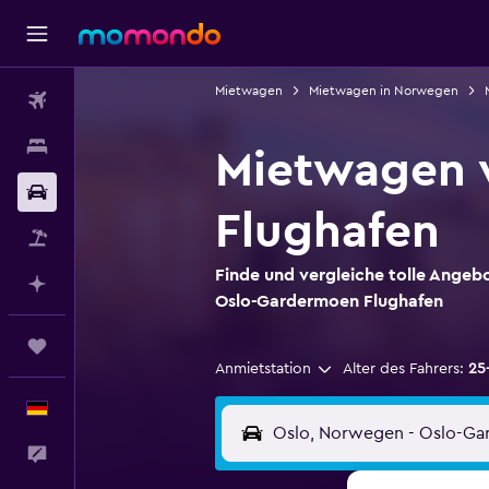
Mietwagen
Mietwagen in Norwegen
Flüge
Unterkünfte
Mietwagen 
Mietwagen
Flughafen
Pauschalreisen
Finde und vergleiche tolle Angeb
Mit KI planen
Oslo-Gardermoen Flughafen
Trips
Anmietstation
Alter des Fahrers:
25
Deutsch
Feedback