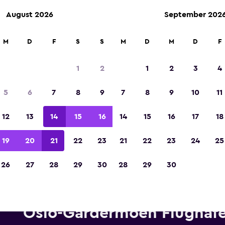
August 2026
September 202
M
D
F
S
S
M
D
M
D
F
In der Kategorie „Europas beste Reise-App“ 
Sieger 2023 gekürt
1
2
1
2
3
4
5
6
7
8
9
7
8
9
10
11
12
13
14
15
16
14
15
16
17
18
19
20
21
22
23
21
22
23
24
25
26
27
28
29
30
28
29
30
ietwagen von Hertz in der Nä
Oslo-Gardermoen Flughaf