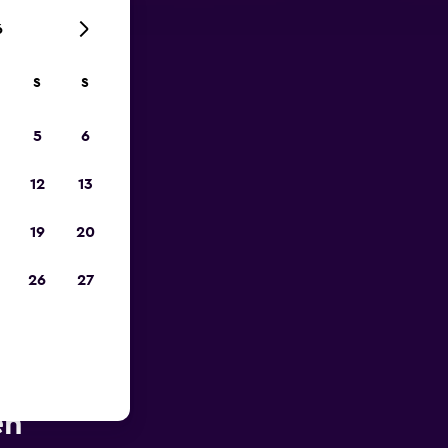
6
S
S
zum
5
6
12
13
19
20
26
27
he des
en