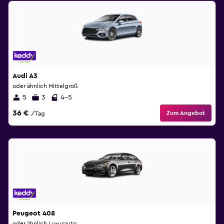
Audi A3
oder ähnlich Mittelgroß
5
3
4-5
36 €
Zum Angebot
/Tag
Peugeot 408
oder ähnlich Luxusauto