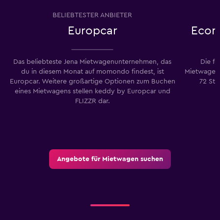
BELIEBTESTER ANBIETER
Europcar
Econ
Das beliebteste Jena Mietwagenunternehmen, das
Die f
du in diesem Monat auf momondo findest, ist
Mietwagenu
Europcar. Weitere großartige Optionen zum Buchen
72 St
eines Mietwagens stellen keddy by Europcar und
FLIZZR dar.
Angebote für Mietwagen suchen