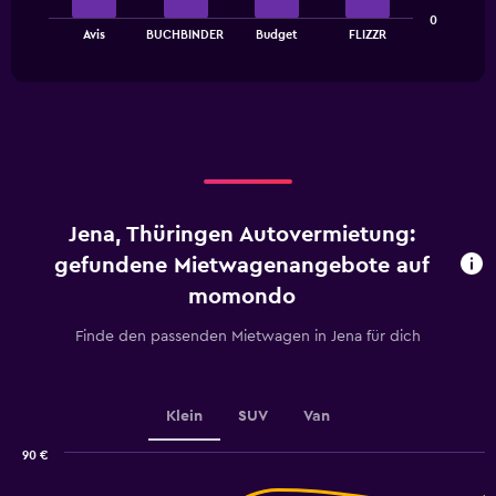
The
displaying
0
chart
values.
End
Avis
BUCHBINDER
Budget
FLIZZR
of
has
Range:
interactive
1
0
chart
X
to
axis
36.
displaying
categories.
Range:
4
categories.
Jena, Thüringen Autovermietung:
The
chart
gefundene Mietwagenangebote auf
has
momondo
1
Y
Finde den passenden Mietwagen in Jena für dich
axis
displaying
values.
Range:
Klein
SUV
Van
0
to
90 €
2.4.
Combination
Chart
graphic.
chart