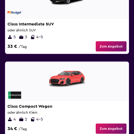
Class Intermediate SUV
oder ähnlich SUV
5
3
4-5
33 €
Zum Angebot
/Tag
Class Compact Wagon
oder ähnlich Klein
4
2
4-5
34 €
Zum Angebot
/Tag