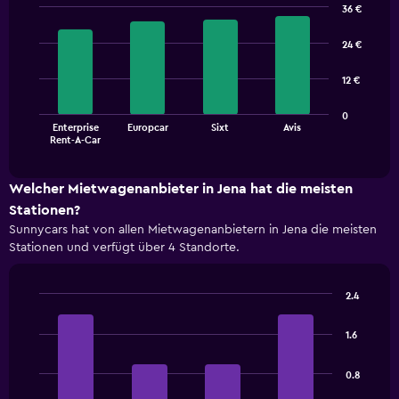
36 €
Bar
Chart
graphic.
chart
24 €
with
4
12 €
bars.
The
0
Enterprise
Europcar
Sixt
Avis
chart
End
Rent-A-Car
of
has
interactive
1
chart
X
Welcher Mietwagenanbieter in Jena hat die meisten
axis
Stationen?
displaying
Sunnycars hat von allen Mietwagenanbietern in Jena die meisten
categories.
Stationen und verfügt über 4 Standorte.
Range:
4
categories.
2.4
The
Bar
Chart
chart
graphic.
chart
has
1.6
with
1
4
bars.
Y
0.8
axis