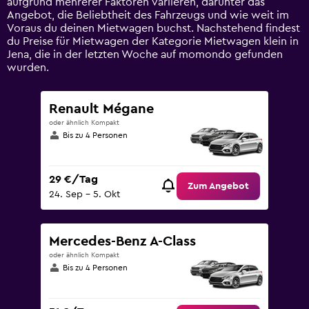
aufgrund mehrerer Faktoren variieren, darunter das
Range:
Angebot, die Beliebtheit des Fahrzeugs und wie weit im
0
Voraus du deinen Mietwagen buchst. Nachstehend findest
to
du Preise für Mietwagen der Kategorie Mietwagen klein in
90.
Jena, die in der letzten Woche auf momondo gefunden
wurden.
Renault Mégane
oder ähnlich Kompakt
Bis zu 4 Personen
29 €/Tag
Zum Angebot
24. Sep – 5. Okt
Mercedes-Benz A-Class
oder ähnlich Kompakt
Bis zu 4 Personen