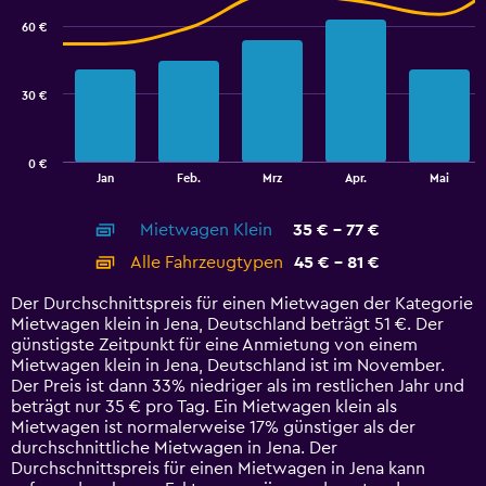
with
60 €
2
data
series.
30 €
The
chart
has
0 €
1
End
Jan
Feb.
Mrz
Apr.
Mai
of
X
interactive
axis
chart
Mietwagen Klein
35 € - 77 €
displaying
categories.
Alle Fahrzeugtypen
45 € - 81 €
Range:
14
Der Durchschnittspreis für einen Mietwagen der Kategorie
categories.
Mietwagen klein in Jena, Deutschland beträgt 51 €. Der
The
günstigste Zeitpunkt für eine Anmietung von einem
chart
Mietwagen klein in Jena, Deutschland ist im November.
has
Der Preis ist dann 33% niedriger als im restlichen Jahr und
1
beträgt nur 35 € pro Tag. Ein Mietwagen klein als
Y
Mietwagen ist normalerweise 17% günstiger als der
axis
durchschnittliche Mietwagen in Jena. Der
displaying
Durchschnittspreis für einen Mietwagen in Jena kann
values.