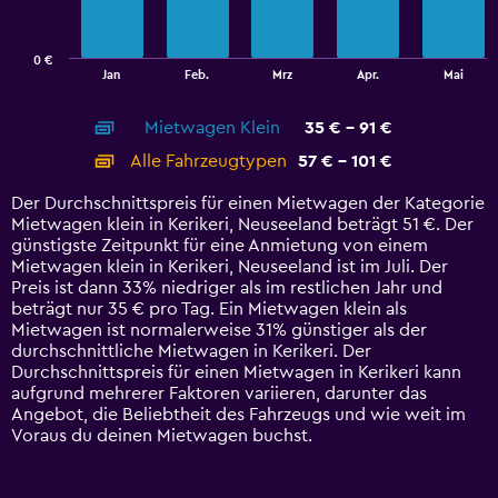
The
chart
has
0 €
1
End
Jan
Feb.
Mrz
Apr.
Mai
of
X
interactive
axis
chart
Mietwagen Klein
35 € - 91 €
displaying
categories.
Alle Fahrzeugtypen
57 € - 101 €
Range:
14
Der Durchschnittspreis für einen Mietwagen der Kategorie
categories.
Mietwagen klein in Kerikeri, Neuseeland beträgt 51 €. Der
The
günstigste Zeitpunkt für eine Anmietung von einem
chart
Mietwagen klein in Kerikeri, Neuseeland ist im Juli. Der
has
Preis ist dann 33% niedriger als im restlichen Jahr und
1
beträgt nur 35 € pro Tag. Ein Mietwagen klein als
Y
Mietwagen ist normalerweise 31% günstiger als der
axis
durchschnittliche Mietwagen in Kerikeri. Der
displaying
Durchschnittspreis für einen Mietwagen in Kerikeri kann
values.
aufgrund mehrerer Faktoren variieren, darunter das
Range:
Angebot, die Beliebtheit des Fahrzeugs und wie weit im
0
Voraus du deinen Mietwagen buchst.
to
120.