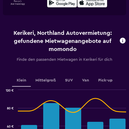
Kerikeri, Northland Autovermietung:
gefundene Mietwagenangebote auf
momondo
Finde den passenden Mietwagen in Kerikeri für dich
Klein
Mittelgroß
SUV
Van
Pick-up
120 €
Combination
Chart
graphic.
chart
with
80 €
2
data
series.
40 €