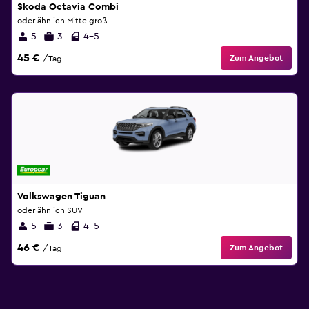
Skoda Octavia Combi
oder ähnlich Mittelgroß
5
3
4-5
45 €
Zum Angebot
/Tag
Volkswagen Tiguan
oder ähnlich SUV
5
3
4-5
46 €
Zum Angebot
/Tag