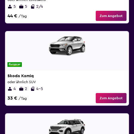
5
5
2/4
44 €
Zum Angebot
/Tag
Skoda Kamiq
oder ähnlich SUV
4
2
4-5
33 €
Zum Angebot
/Tag