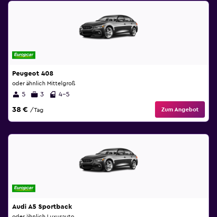
Peugeot 408
oder ähnlich Mittelgroß
5
3
4-5
38 €
Zum Angebot
/Tag
Audi A5 Sportback
oder ähnlich Luxusauto