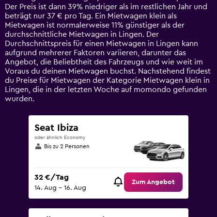
has
Der Preis ist dann 39% niedriger als im restlichen Jahr und
1
beträgt nur 37 € pro Tag. Ein Mietwagen klein als
Y
Mietwagen ist normalerweise 11% günstiger als der
axis
durchschnittliche Mietwagen in Lingen. Der
displaying
Durchschnittspreis für einen Mietwagen in Lingen kann
values.
aufgrund mehrerer Faktoren variieren, darunter das
Range:
Angebot, die Beliebtheit des Fahrzeugs und wie weit im
0
Voraus du deinen Mietwagen buchst. Nachstehend findest
to
du Preise für Mietwagen der Kategorie Mietwagen klein in
120.
Lingen, die in der letzten Woche auf momondo gefunden
wurden.
Seat Ibiza
oder ähnlich Economy
Bis zu 2 Personen
32 €/Tag
Zum Angebot
14. Aug – 16. Aug