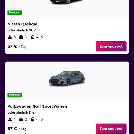
Nissan Qashqai
oder ähnlich SUV
5
3
4-5
37 €
Zum Angebot
/Tag
Volkswagen Golf SportWagen
oder ähnlich Klein
4
2
4-5
37 €
Zum Angebot
/Tag