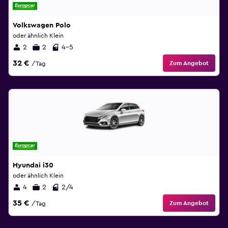
Volkswagen Polo
oder ähnlich Klein
2
2
4-5
32 €
Zum Angebot
/Tag
Hyundai i30
oder ähnlich Klein
4
2
2/4
35 €
Zum Angebot
/Tag