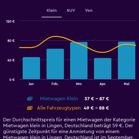
values.
Range:
Klein
SUV
Van
0
to
120 €
60.
Combination
Chart
graphic.
chart
with
80 €
2
data
series.
40 €
The
chart
has
0 €
1
End
Jan
Feb.
Mrz
Apr.
Mai
of
X
interactive
axis
chart
Mietwagen Klein
37 € - 87 €
displaying
categories.
Alle Fahrzeugtypen
49 € - 88 €
Range:
14
Der Durchschnittspreis für einen Mietwagen der Kategorie
categories.
Mietwagen klein in Lingen, Deutschland beträgt 59 €. Der
The
günstigste Zeitpunkt für eine Anmietung von einem
chart
Mietwagen klein in Lingen, Deutschland ist im September.