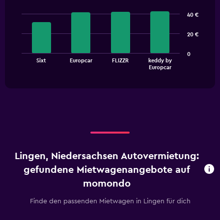
Bar
Chart
graphic.
chart
40 €
with
4
20 €
bars.
The
0
Sixt
Europcar
FLIZZR
keddy by
chart
End
Europcar
of
has
interactive
1
chart
X
axis
displaying
categories.
Range:
4
categories.
Lingen, Niedersachsen Autovermietung:
The
chart
gefundene Mietwagenangebote auf
has
momondo
1
Y
Finde den passenden Mietwagen in Lingen für dich
axis
displaying