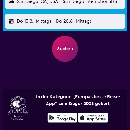
San Diego, CA, USA - San Diego International (SAN)
Do 13.8.
Mittags
-
Do 20.8.
Mittags
Suchen
In der Kategorie „Europas beste Reise-
App“ zum Sieger 2023 gekürt