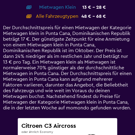
axis
chart
Mietwagen Klein
13 € - 28 €
displaying
categories.
Alle Fahrzeugtypen
48 € - 68 €
Range:
14
Der Durchschnittspreis für einen Mietwagen der Kategorie
categories.
Mietwagen klein in Punta Cana, Dominikanischen Republik
The
beträgt 17 €. Der günstigste Zeitpunkt für eine Anmietung
chart
von einem Mietwagen klein in Punta Cana,
has
Dominikanischen Republik ist im Oktober. Der Preis ist
1
dann 24% niedriger als im restlichen Jahr und beträgt nur
Y
13 € pro Tag. Ein Mietwagen klein als Mietwagen ist
axis
normalerweise 70% günstiger als der durchschnittliche
displaying
Mietwagen in Punta Cana. Der Durchschnittspreis für einen
values.
Mietwagen in Punta Cana kann aufgrund mehrerer
Range:
Faktoren variieren, darunter das Angebot, die Beliebtheit
0
des Fahrzeugs und wie weit im Voraus du deinen
to
Mietwagen buchst. Nachstehend findest du Preise für
75.
Mietwagen der Kategorie Mietwagen klein in Punta Cana,
die in der letzten Woche auf momondo gefunden wurden.
Citroen C3 Aircross
oder ähnlich Economy