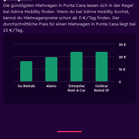
Die günstigsten Mietwagen in Punta Cana lassen sich in der Regel
bei Xdrive Mobility finden. Wenn du bei Xdrive Mobility buchst,
kannst du Mietwagenpreise schon ab 11 €/Tag finden. Der
durchschnittliche Preis für einen Mietwagen in Punta Cana liegt bei
23 €/Tag.
30 €
Bar
Chart
graphic.
chart
20 €
with
4
10 €
bars.
The
0
Go Rentals
Alamo
Enterprise
Goldcar
chart
End
Rent-A-Car
Rental SP
of
has
interactive
1
chart
X
axis
displaying
categories.
Range:
4