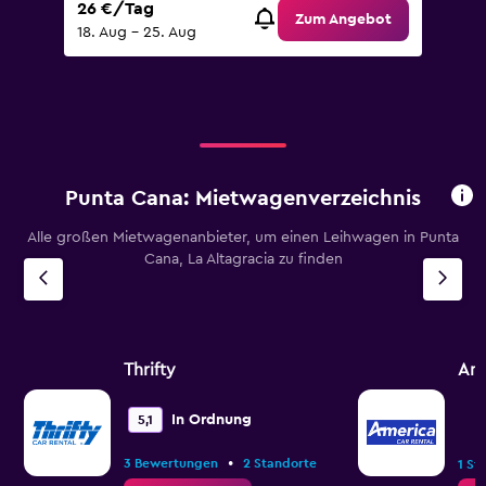
26 €/Tag
Zum Angebot
18. Aug – 25. Aug
Punta Cana: Mietwagenverzeichnis
Alle großen Mietwagenanbieter, um einen Leihwagen in Punta
Cana, La Altagracia zu finden
Thrifty
Ame
In Ordnung
5,1
•
3 Bewertungen
2 Standorte
1 St