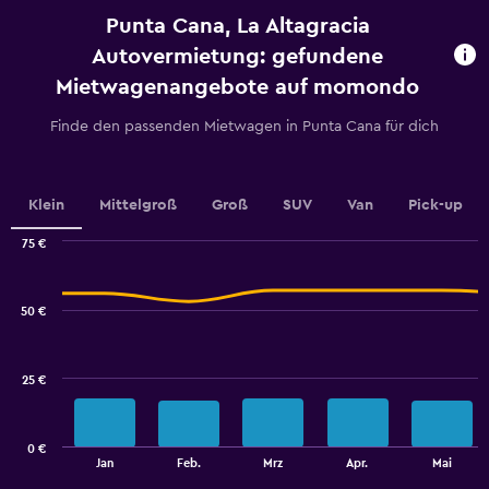
categories.
Punta Cana, La Altagracia
The
chart
Autovermietung: gefundene
has
Mietwagenangebote auf momondo
1
Y
Finde den passenden Mietwagen in Punta Cana für dich
axis
displaying
values.
Range:
Klein
Mittelgroß
Groß
SUV
Van
Pick-up
0
to
75 €
30.
Combination
Chart
graphic.
chart
with
50 €
2
data
series.
25 €
The
chart
has
0 €
1
End
Jan
Feb.
Mrz
Apr.
Mai
of
X
interactive