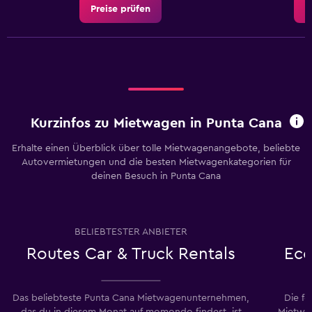
Preise prüfen
P
Kurzinfos zu Mietwagen in Punta Cana
Erhalte einen Überblick über tolle Mietwagenangebote, beliebte
Autovermietungen und die besten Mietwagenkategorien für
deinen Besuch in Punta Cana
BELIEBTESTER ANBIETER
Routes Car & Truck Rentals
Eco
Das beliebteste Punta Cana Mietwagenunternehmen,
Die f
das du in diesem Monat auf momondo findest, ist
Mietwa