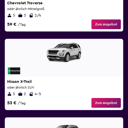
Chevrolet Traverse
oder ähnlich Mittelgroß
5
3
2/4
59 €
Zum Angebot
/Tag
Nissan X-Trail
oder ähnlich SUV
5
2
4-5
53 €
Zum Angebot
/Tag