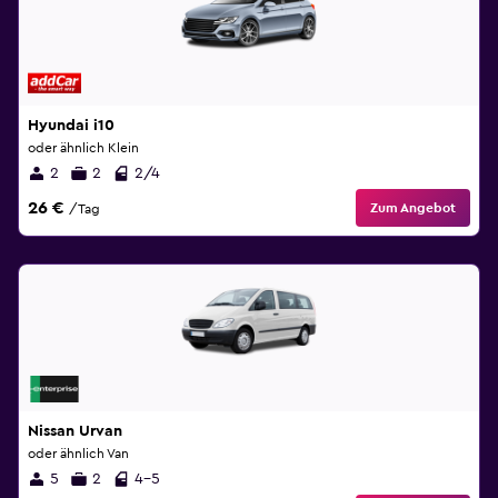
Hyundai i10
oder ähnlich Klein
2
2
2/4
26 €
Zum Angebot
/Tag
Nissan Urvan
oder ähnlich Van
5
2
4-5