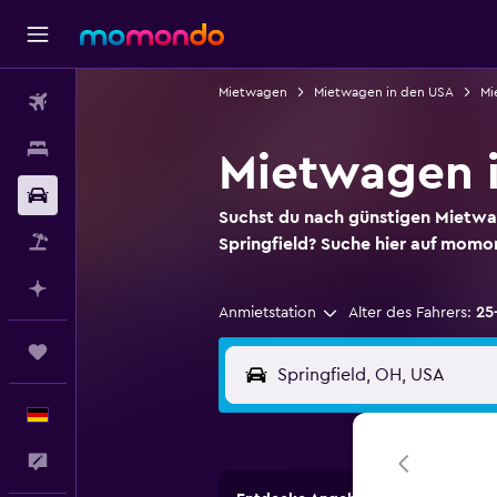
Mietwagen
Mietwagen in den USA
Mi
Flüge
Unterkünfte
Mietwagen i
Mietwagen
Suchst du nach günstigen Mietw
Pauschalreisen
Springfield? Suche hier auf mom
Mit KI planen
Anmietstation
Alter des Fahrers:
25
Trips
Deutsch
Feedback