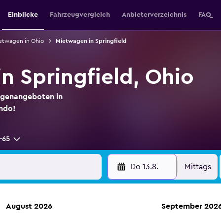
Einblicke
Fahrzeugvergleich
Anbieterverzeichnis
FAQ
etwagen in Ohio
Mietwagen in Springfield
n Springfield, Ohio
agenangeboten in
ondo!
-65
Do 13.8.
Mittags
August 2026
September 202