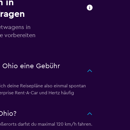
 in
Fragen
etwagens in
se vorbereiten
d, Ohio eine Gebühr
ich deine Reisepläne also einmal spontan
erprise Rent-A-Car und Hertz häufig
Ohio?
ußerorts darfst du maximal 120 km/h fahren.