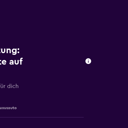
tung:
e auf
ür dich
uxusauto