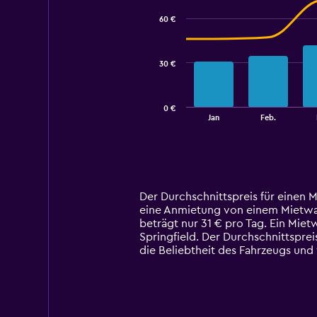
with
60 €
2
data
series.
30 €
The
chart
has
0 €
1
End
Jan
Feb.
of
X
interactive
axis
chart
displaying
categories.
Range:
14
Der Durchschnittspreis für einen 
categories.
eine Anmietung von einem Mietwagen
The
beträgt nur 31 € pro Tag. Ein Mie
chart
Springfield. Der Durchschnittsprei
has
die Beliebtheit des Fahrzeugs un
1
Y
axis
displaying
values.