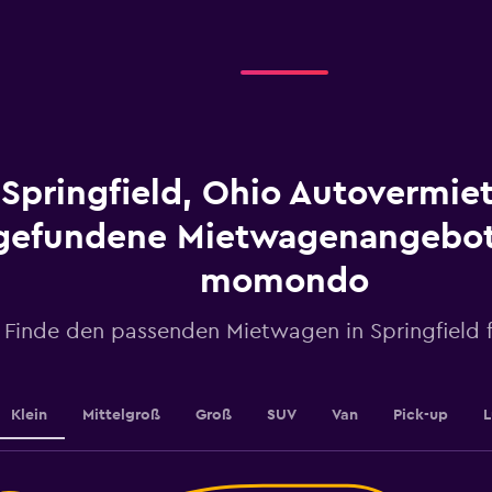
categories.
Range:
4
categories.
The
chart
has
1
Springfield, Ohio Autovermie
Y
axis
displaying
gefundene Mietwagenangebot
values.
Range:
momondo
0
to
Finde den passenden Mietwagen in Springfield f
3.6.
Klein
Mittelgroß
Groß
SUV
Van
Pick-up
L