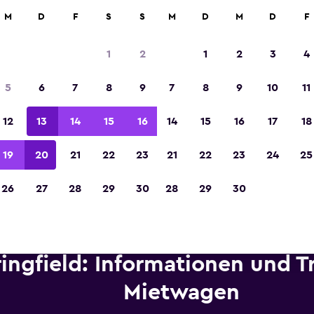
etungen an über 70.000 Standorten mit momondo.
M
D
F
S
S
M
D
M
D
F
1
2
1
2
3
4
In der Kategorie „Europas beste Reise-App“ 
5
6
7
8
9
7
8
9
10
11
Sieger 2023 gekürt
12
13
14
15
16
14
15
16
17
18
19
20
21
22
23
21
22
23
24
25
26
27
28
29
30
28
29
30
ingfield: Informationen und T
Mietwagen