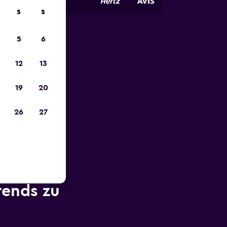
S
S
5
6
zum
12
13
19
20
26
27
rends zu