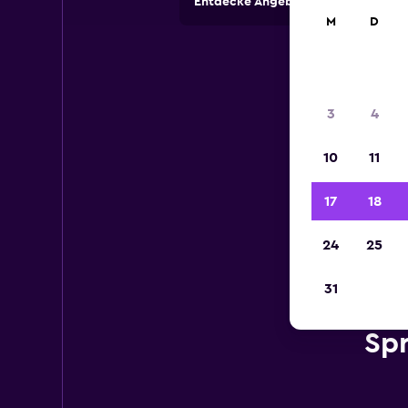
Entdecke Angebote von Autovermi
M
D
3
4
10
11
17
18
24
25
31
Spr