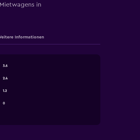
 Mietwagens in
eitere Informationen
3.6
2.4
1.2
0