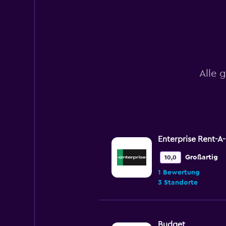
Range:
0
to
90.
Alle 
Enterprise Rent-A
Großartig
10,0
1 Bewertung
3 Standorte
Budget