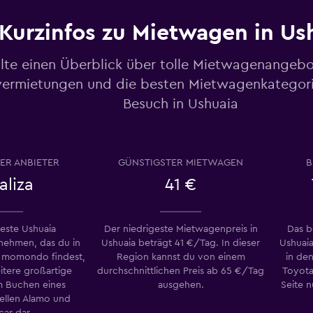
Preise prüfen
Kurzinfos zu Mietwagen in Us
lte einen Überblick über tolle Mietwagenangebo
ermietungen und die besten Mietwagenkategori
Besuch in Ushuaia
Preise prüfen
ER ANBIETER
GÜNSTIGSTER MIETWAGEN
B
aliza
41 €
teste Ushuaia
Der niedrigeste Mietwagenpreis in
Das b
Preise prüfen
ehmen, das du in
Ushuaia beträgt 41 €/Tag. In dieser
Ushuai
 momondo findest,
Region kannst du von einem
in de
eitere großartige
durchschnittlichen Preis ab 65 €/Tag
Toyota
 Buchen eines
ausgehen.
Seite 
ellen Alamo und
-Car
car dar.