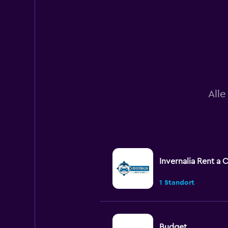
displaying
values.
Range:
0
to
120.
Alle
Invernalia Rent a C
1 Standort
Budget