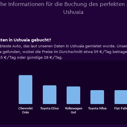
che Informationen für die Buchung des perfekten
Ushuaia
ten in Ushuaia gebucht?
iebteste Auto, das laut unseren Daten in Ushuaia gemietet wurde. Un
ia gefunden, wobei die Preise im Durchschnitt etwa 59 €/Tag betragen
e 55 €/Tag oder günstige 28 €/Tag.
Bar
Chart
graphic.
chart
with
5
bars.
The
Chevrolet
Toyota Etios
Volkswagen
Toyota Hilux
Fiat Pali
chart
End
Onix
Gol
of
has
interactive
1
chart
X