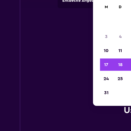
Entdecke Angebote von Autovermi
M
D
3
4
10
11
17
18
24
25
31
U