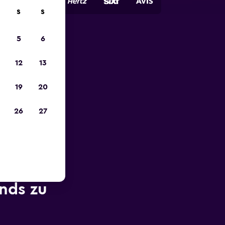
S
S
5
6
zum
12
13
19
20
26
27
nds zu