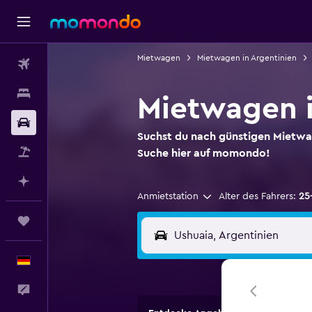
Mietwagen
Mietwagen in Argentinien
Flüge
Unterkünfte
Mietwagen i
Mietwagen
Suchst du nach günstigen Mietw
Pauschalreisen
Suche hier auf momondo!
Mit KI planen
Anmietstation
Alter des Fahrers:
25
Trips
Deutsch
Feedback