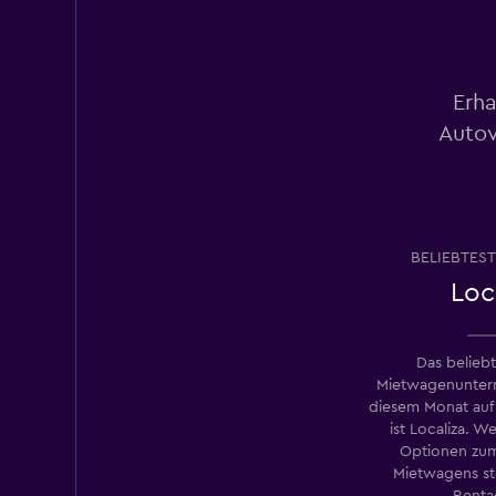
Großartig
9,0
1 Bewertung
2 Standorte
Erha
Autov
Alamo
Großartig
9,0
3 Bewertungen
2 Standorte
BELIEBTEST
Loc
Cactus Rent A Car
Das belieb
Mietwagenuntern
2 Standorte
diesem Monat auf
ist Localiza. W
Optionen zum
Mietwagens st
Enterprise Rent-A
Renta