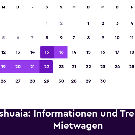
etungen an über 70.000 Standorten mit momondo.
M
D
F
S
S
M
D
M
D
F
1
2
1
2
3
4
In der Kategorie „Europas beste Reise-App“ 
5
6
7
8
9
7
8
9
10
11
Sieger 2023 gekürt
12
13
14
15
16
14
15
16
17
18
19
20
21
22
23
21
22
23
24
25
26
27
28
29
30
28
29
30
shuaia: Informationen und Tre
Mietwagen