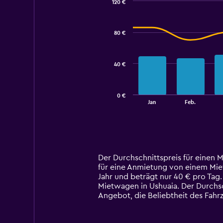
120 €
Combination
Chart
graphic.
chart
with
80 €
2
data
series.
40 €
The
chart
has
0 €
1
End
Jan
Feb.
of
X
interactive
axis
chart
displaying
categories.
Range:
14
Der Durchschnittspreis für einen 
categories.
für eine Anmietung von einem Mietw
The
Jahr und beträgt nur 40 € pro Tag
chart
Mietwagen in Ushuaia. Der Durchsc
has
Angebot, die Beliebtheit des Fah
1
Y
axis