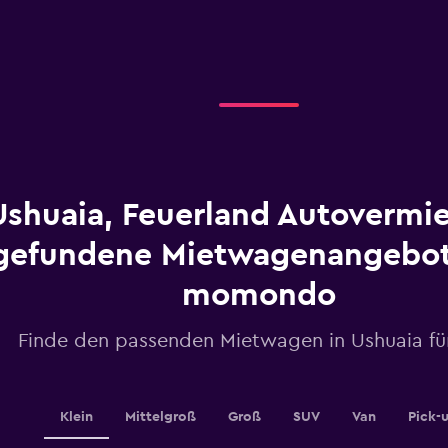
axis
displaying
categories.
Range:
5
categories.
The
chart
has
1
Ushuaia, Feuerland Autovermi
Y
axis
displaying
gefundene Mietwagenangebot
values.
Range:
momondo
0
to
Finde den passenden Mietwagen in Ushuaia fü
36.
Klein
Mittelgroß
Groß
SUV
Van
Pick-