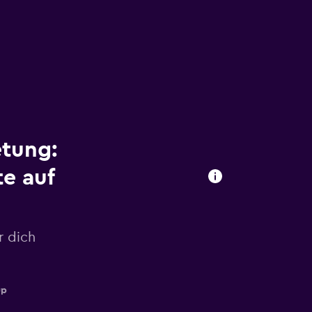
etung:
e auf
r dich
up