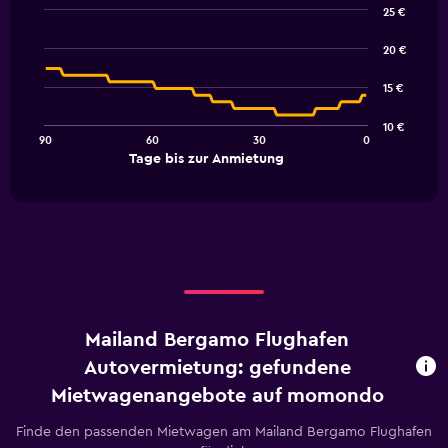
25 €
Line
Chart
graphic.
chart
20 €
with
91
15 €
data
points.
10 €
90
60
30
0
The
End
Tage bis zur Anmietung
chart
of
interactive
has
chart
1
X
axis
displaying
Tage
bis
zur
Mailand Bergamo Flughafen
Anmietung.
Range:
Autovermietung: gefundene
91
Mietwagenangebote auf momondo
categories.
The
Finde den passenden Mietwagen am Mailand Bergamo Flughafen
chart