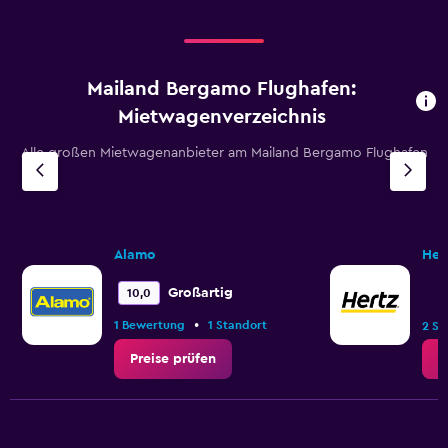
Mailand Bergamo Flughafen:
Mietwagenverzeichnis
Alle großen Mietwagenanbieter am Mailand Bergamo Flughafen
Alamo
Her
Großartig
10,0
•
1 Bewertung
1 Standort
2 St
Preise prüfen
P