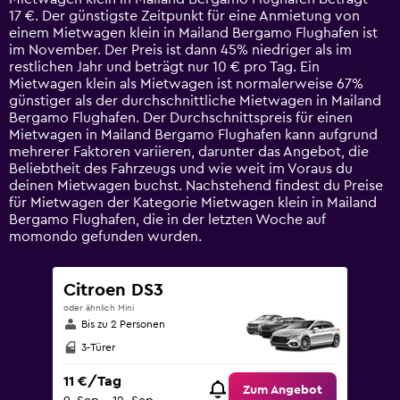
The
17 €. Der günstigste Zeitpunkt für eine Anmietung von
chart
einem Mietwagen klein in Mailand Bergamo Flughafen ist
has
im November. Der Preis ist dann 45% niedriger als im
1
restlichen Jahr und beträgt nur 10 € pro Tag. Ein
Y
Mietwagen klein als Mietwagen ist normalerweise 67%
axis
günstiger als der durchschnittliche Mietwagen in Mailand
displaying
Bergamo Flughafen. Der Durchschnittspreis für einen
values.
Mietwagen in Mailand Bergamo Flughafen kann aufgrund
Range:
mehrerer Faktoren variieren, darunter das Angebot, die
0
Beliebtheit des Fahrzeugs und wie weit im Voraus du
to
deinen Mietwagen buchst. Nachstehend findest du Preise
75.
für Mietwagen der Kategorie Mietwagen klein in Mailand
Bergamo Flughafen, die in der letzten Woche auf
momondo gefunden wurden.
Citroen DS3
oder ähnlich Mini
Bis zu 2 Personen
3-Türer
11 €/Tag
Zum Angebot