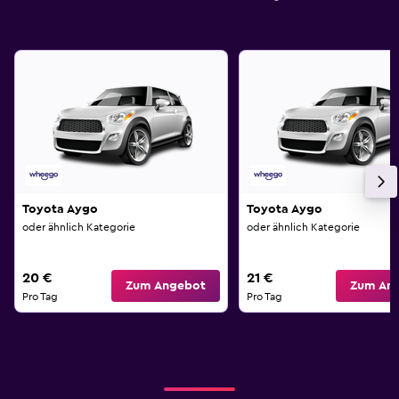
Toyota Aygo
Toyota Aygo
oder ähnlich Kategorie
oder ähnlich Kategorie
20 €
21 €
Zum Angebot
Zum An
Pro Tag
Pro Tag