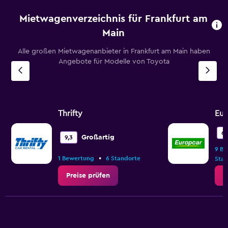
Mietwagenverzeichnis für Frankfurt am
Main
Alle großen Mietwagenanbieter in Frankfurt am Main haben
Angebote für Modelle von Toyota
Thrifty
Eur
6,
Großartig
9,3
9 B
•
1 Bewertung
6 Standorte
Stan
Preise prüfen
P