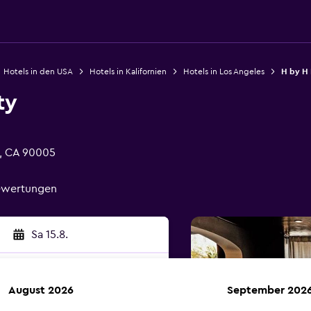
Hotels in den USA
Hotels in Kalifornien
Hotels in Los Angeles
H by H 
ty
s, CA 90005
Bewertungen
Sa 15.8.
August 2026
September 202