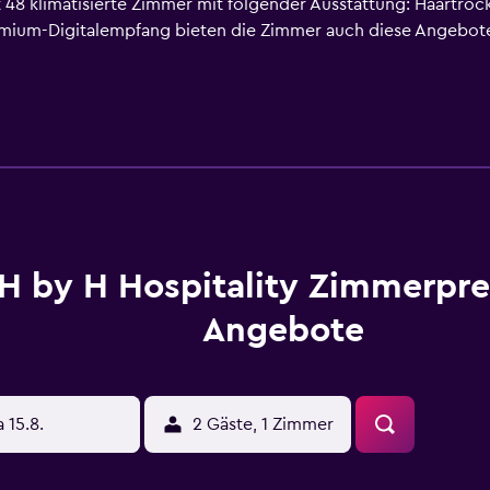
 48 klimatisierte Zimmer mit folgender Ausstattung: Haartroc
remium-Digitalempfang bieten die Zimmer auch diese Angebote
ie folgt ausgestattet: Duschen mit Regenduschen. Dieses Hote
inigungsservice wird täglich angeboten. Auf Anfrage bekom
H by H Hospitality Zimmerpre
Angebote
a 15.8.
2 Gäste, 1 Zimmer