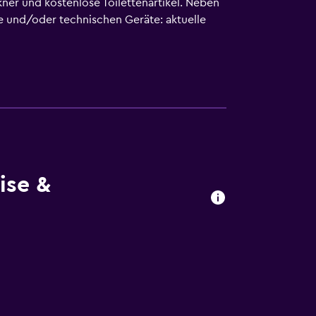
kner und kostenlose Toilettenartikel. Neben
 und/oder technischen Geräte: aktuelle
l in Los Angeles bietet dir einen
mst du Bügeleisen/Bügelbretter.
ise &