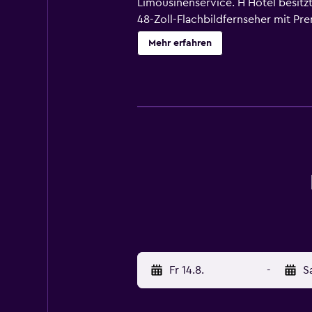
Limousinenservice. H Hotel besitzt
48-Zoll-Flachbildfernseher mit P
Filme und Pay-TV. Die Bäder sind w
Mehr erfahren
kostenlosen WLAN-Zugang. Der Re
Fr 14.8.
-
S