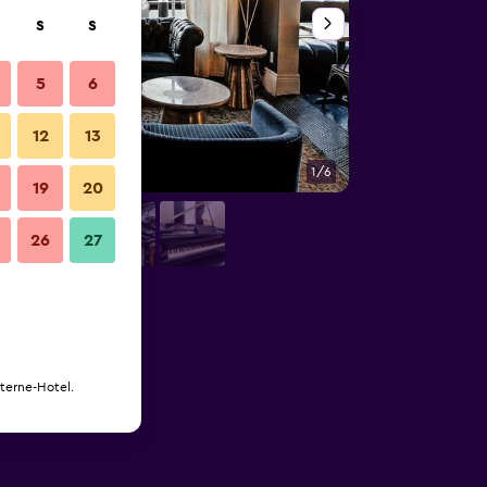
S
S
5
6
12
13
1/6
Bad
19
20
26
27
Sterne-Hotel.