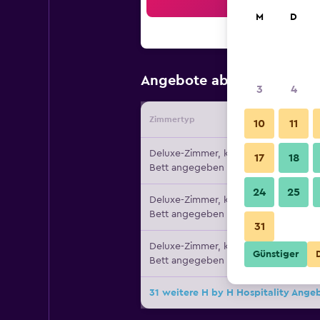
Suc
M
D
87 €
Angebote ab
/
Günstigste
3
4
Zimmertyp
Vermiete
10
11
Deluxe-Zimmer, kein
17
18
Bett angegeben
24
25
Deluxe-Zimmer, kein
Bett angegeben
31
Deluxe-Zimmer, kein
Günstiger
Bett angegeben
31 weitere H by H Hospitality Ange