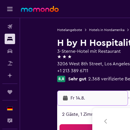
Flüge
Hotelangebote
Hotels in Nordamerika
Unterkünfte
H by H Hospitali
Mietwagen
3-Sterne-Hotel mit Restaurant
3 Sterne
Pauschalreisen
3206 West 8th Street, Los Angele
+1 213 389 6711
Mit KI planen
Sehr gut
2.368 verifizierte 
8,8
Trips
Fr 14.8.
-
Deutsch
2 Gäste, 1 Zimmer
Feedback