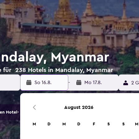
andalay, Myanmar
e für 238 Hotels in Mandalay, Myanmar
So 16.8.
-
Mo 17.8.
2 G
August 2026
en Hotel- und Unterkunftsoptionen.
M
D
M
D
F
S
S
M