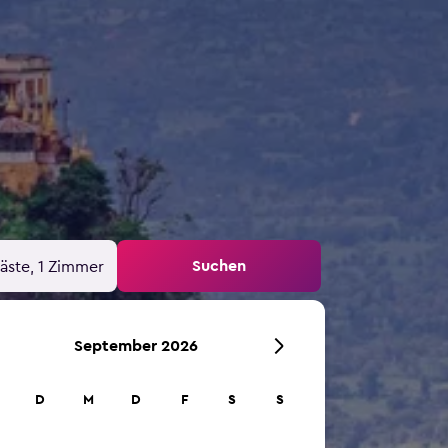
Suchen
äste, 1 Zimmer
September 2026
D
M
D
F
S
S