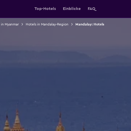
Top-Hotels
Einblicke
FAQ
 in Myanmar
Hotels in Mandalay-Region
Mandalay: Hotels