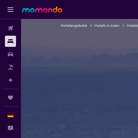
Hotelangebote
Hotels in Asien
Hotels
Flüge
Unterkünfte
Mietwagen
Pauschalreisen
Mit KI planen
Trips
Deutsch
Feedback