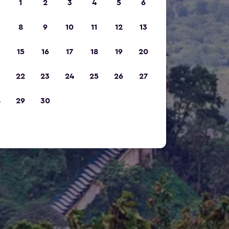
1
2
3
4
5
6
8
9
10
11
12
13
15
16
17
18
19
20
22
23
24
25
26
27
8
29
30