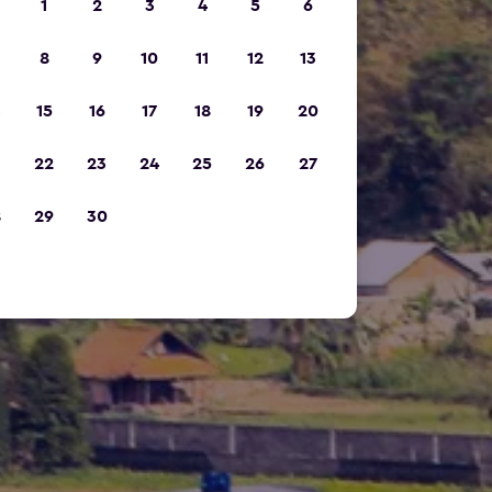
1
2
3
4
5
6
8
9
10
11
12
13
15
16
17
18
19
20
22
23
24
25
26
27
8
29
30