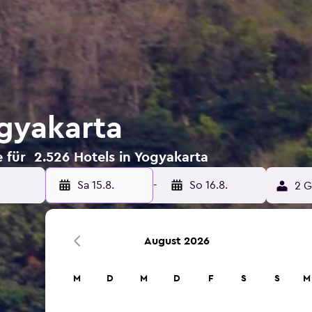
ogyakarta
 für 2.526 Hotels in Yogyakarta
Sa 15.8.
-
So 16.8.
2 G
August 2026
M
D
M
D
F
S
S
M