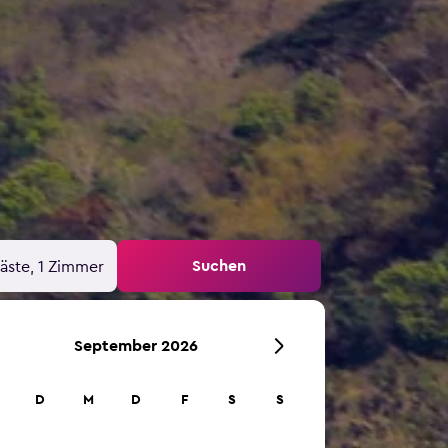
Suchen
äste, 1 Zimmer
September 2026
D
M
D
F
S
S