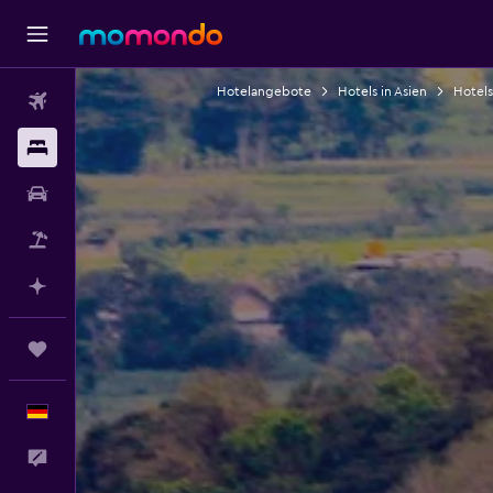
Hotelangebote
Hotels in Asien
Hotels
Flüge
Unterkünfte
Mietwagen
Pauschalreisen
Mit KI planen
Trips
Deutsch
Feedback