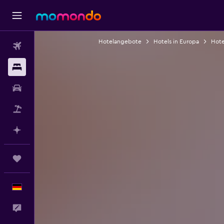
Hotelangebote
Hotels in Europa
Hote
Flüge
Unterkünfte
Mietwagen
Pauschalreisen
Mit KI planen
Trips
Deutsch
Feedback