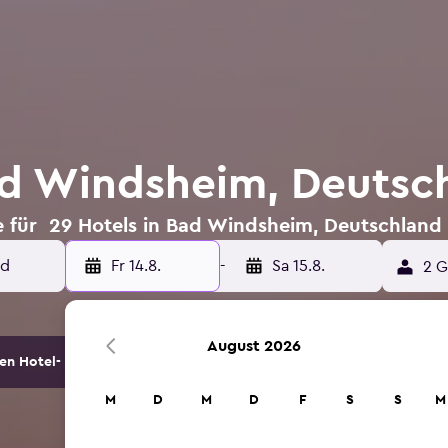
ad Windsheim, Deutsc
 für 29 Hotels in Bad Windsheim, Deutschland
Fr 14.8.
-
Sa 15.8.
2 G
August 2026
en Hotel- und Unterkunftsoptionen.
M
D
M
D
F
S
S
M