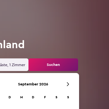
hland
Suchen
äste, 1 Zimmer
September 2026
D
M
D
F
S
S