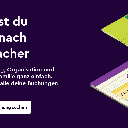
st du
 nach
acher
g, Organisation und
milie ganz einfach.
r alle deine Buchungen
chung suchen