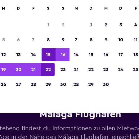
M
D
F
S
S
M
D
M
D
F
In der Kategorie „Europas beste Reise-App“ 
Sieger 2023 gekürt
1
2
1
2
3
4
5
6
7
8
9
7
8
9
10
11
12
13
14
15
16
14
15
16
17
18
19
20
21
22
23
21
22
23
24
25
26
27
28
29
30
28
29
30
Mietwagen von Ace in der Näh
Málaga Flughafen
tehend findest du Informationen zu allen Mietw
Ace in der Nähe des Málaga Flughafen, einschließ