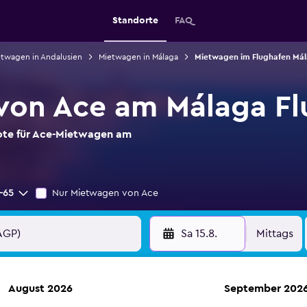
Standorte
FAQ
twagen in Andalusien
Mietwagen in Málaga
Mietwagen im Flughafen Má
von Ace am Málaga Fl
bote für Ace-Mietwagen am
-65
Nur Mietwagen von Ace
Sa 15.8.
Mittags
August 2026
September 202