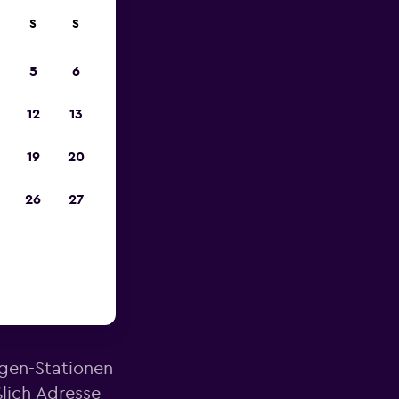
S
S
zum
5
6
12
13
19
20
26
27
e des
agen-Stationen
lich Adresse