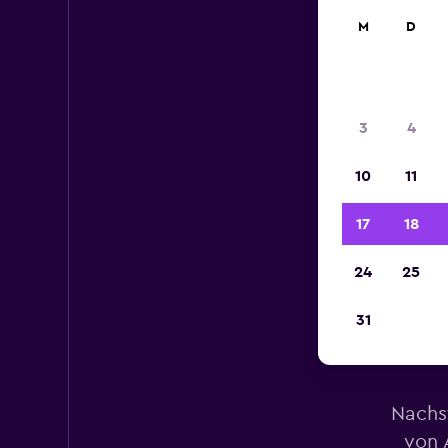
M
D
3
4
10
11
17
18
24
25
31
Nachs
von 