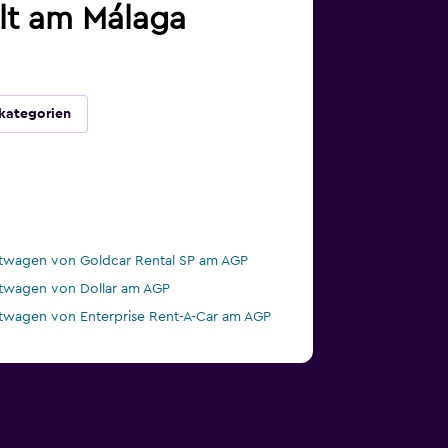
alt am Málaga
kategorien
twagen von Goldcar Rental SP am AGP
twagen von Dollar am AGP
twagen von Enterprise Rent-A-Car am AGP