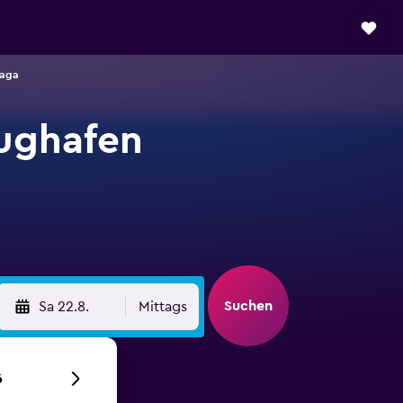
laga
ughafen
Suchen
Sa 22.8.
Mittags
6