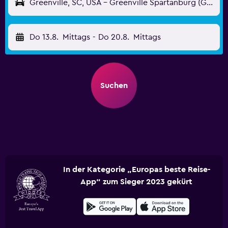
Greenville, SC, USA - Greenville Spartanburg (GSP)
Do 13.8.
Mittags
-
Do 20.8.
Mittags
Suchen
In der Kategorie „Europas beste Reise-
App“ zum Sieger 2023 gekürt