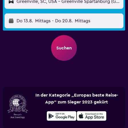
Greenville, SC, USA - Greenville Spartanburg (GSP)
Do 13.8.
Mittags
-
Do 20.8.
Mittags
Suchen
In der Kategorie „Europas beste Reise-
App“ zum Sieger 2023 gekürt