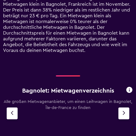
chart
Mietwagen klein in Bagnolet, Frankreich ist im November.
has
Der Preis ist dann 38% niedriger als im restlichen Jahr und
1
beträgt nur 23 € pro Tag. Ein Mietwagen klein als
Y
Mietwagen ist normalerweise 0% teurer als der
axis
durchschnittliche Mietwagen in Bagnolet. Der
displaying
Durchschnittspreis für einen Mietwagen in Bagnolet kann
values.
aufgrund mehrerer Faktoren variieren, darunter das
Range:
Angebot, die Beliebtheit des Fahrzeugs und wie weit im
0
Voraus du deinen Mietwagen buchst.
to
60.
Bagnolet: Mietwagenverzeichnis
Alle großen Mietwagenanbieter, um einen Leihwagen in Bagnolet,
Île-de-France zu finden