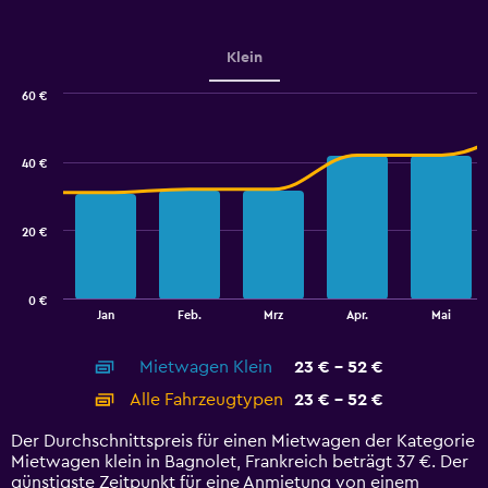
displaying
values.
Range:
Klein
0
to
60 €
36.
Combination
Chart
graphic.
chart
with
40 €
2
data
series.
20 €
The
chart
has
0 €
1
End
Jan
Feb.
Mrz
Apr.
Mai
of
X
interactive
axis
chart
Mietwagen Klein
23 € - 52 €
displaying
categories.
Alle Fahrzeugtypen
23 € - 52 €
Range:
14
Der Durchschnittspreis für einen Mietwagen der Kategorie
categories.
Mietwagen klein in Bagnolet, Frankreich beträgt 37 €. Der
The
günstigste Zeitpunkt für eine Anmietung von einem