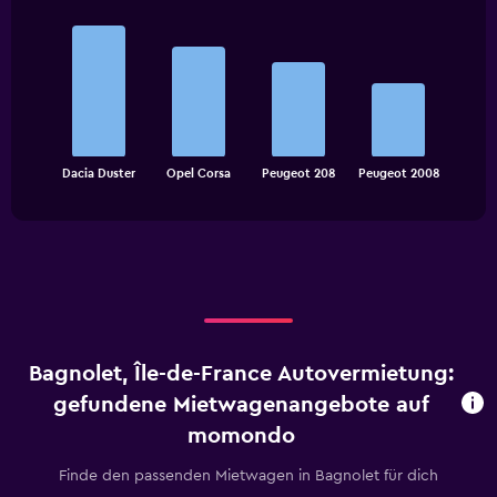
Bar
Chart
graphic.
chart
with
4
bars.
The
chart
End
Dacia Duster
Opel Corsa
Peugeot 208
Peugeot 2008
of
has
interactive
1
chart
X
axis
displaying
categories.
Range:
4
categories.
Bagnolet, Île-de-France Autovermietung:
The
chart
gefundene Mietwagenangebote auf
has
momondo
1
Y
Finde den passenden Mietwagen in Bagnolet für dich
axis