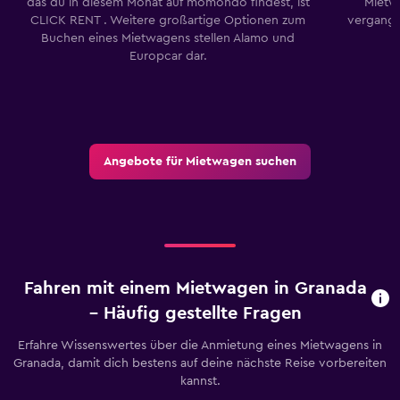
das du in diesem Monat auf momondo findest, ist
Mietw
CLICK RENT . Weitere großartige Optionen zum
vergang
Buchen eines Mietwagens stellen Alamo und
Europcar dar.
Angebote für Mietwagen suchen
Fahren mit einem Mietwagen in Granada
– Häufig gestellte Fragen
Erfahre Wissenswertes über die Anmietung eines Mietwagens in
Granada, damit dich bestens auf deine nächste Reise vorbereiten
kannst.