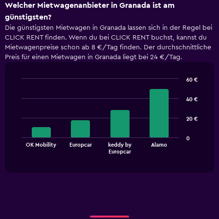
Welcher Mietwagenanbieter in Granada ist am
günstigsten?
Die günstigsten Mietwagen in Granada lassen sich in der Regel bei
CLICK RENT finden. Wenn du bei CLICK RENT buchst, kannst du
Mietwagenpreise schon ab 8 €/Tag finden. Der durchschnittliche
Preis für einen Mietwagen in Granada liegt bei 24 €/Tag.
60 €
Bar
Chart
graphic.
chart
40 €
with
4
20 €
bars.
The
0
OK Mobility
Europcar
keddy by
Alamo
chart
End
Europcar
of
has
interactive
1
chart
X
axis
displaying
categories.
Range: