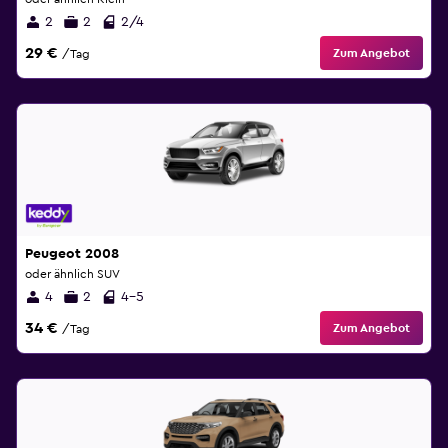
2
2
2/4
29 €
Zum Angebot
/Tag
Peugeot 2008
oder ähnlich SUV
4
2
4-5
34 €
Zum Angebot
/Tag