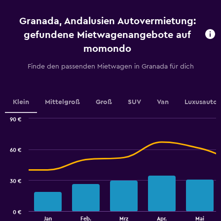
4
categories.
Granada, Andalusien Autovermietung:
The
chart
gefundene Mietwagenangebote auf
has
momondo
1
Y
Finde den passenden Mietwagen in Granada für dich
axis
displaying
values.
Range:
Klein
Mittelgroß
Groß
SUV
Van
Luxusauto
0
to
90 €
60.
Combination
Chart
graphic.
chart
with
60 €
2
data
series.
30 €
The
chart
has
0 €
1
End
Jan
Feb.
Mrz
Apr.
Mai