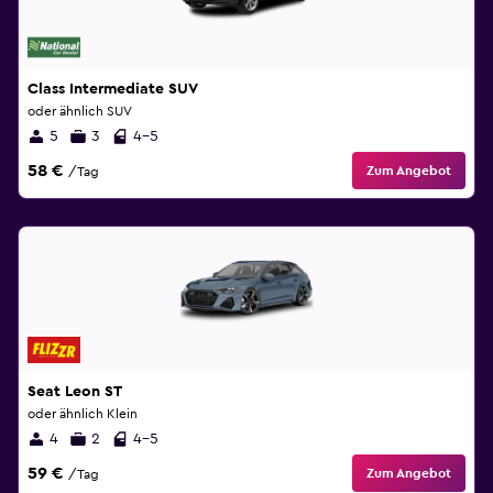
Class Intermediate SUV
oder ähnlich SUV
5
3
4-5
58 €
Zum Angebot
/Tag
Seat Leon ST
oder ähnlich Klein
4
2
4-5
59 €
Zum Angebot
/Tag