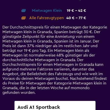
of
X
interactive
axis
chart
Mietwagen Klein
19 € - 42 €
displaying
categories.
Alle Fahrzeugtypen
40 € - 77 €
Range:
14
Der Durchschnittspreis für einen Mietwagen der Kategorie
categories.
Mietwagen klein in Granada, Spanien beträgt 30 €. Der
The
günstigste Zeitpunkt für eine Anmietung von einem
chart
Mietwagen klein in Granada, Spanien ist im Januar. Der
has
Preis ist dann 37% niedriger als im restlichen Jahr und
1
beträgt nur 19 € pro Tag. Ein Mietwagen klein als
Y
Mietwagen ist normalerweise 48% günstiger als der
axis
durchschnittliche Mietwagen in Granada. Der
displaying
Durchschnittspreis für einen Mietwagen in Granada kann
values.
aufgrund mehrerer Faktoren variieren, darunter das
Range:
Angebot, die Beliebtheit des Fahrzeugs und wie weit im
0
Voraus du deinen Mietwagen buchst. Nachstehend findest
to
du Preise für Mietwagen der Kategorie Mietwagen klein in
90.
Granada, die in der letzten Woche auf momondo
gefunden wurden.
Audi A1 Sportback