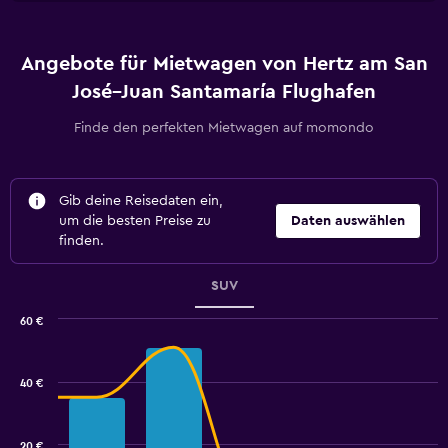
Angebote für Mietwagen von Hertz am San
José–Juan Santamaría Flughafen
Finde den perfekten Mietwagen auf momondo
Gib deine Reisedaten ein,
um die besten Preise zu
Daten auswählen
finden.
SUV
60 €
Combination
Chart
graphic.
chart
with
40 €
2
data
series.
20 €