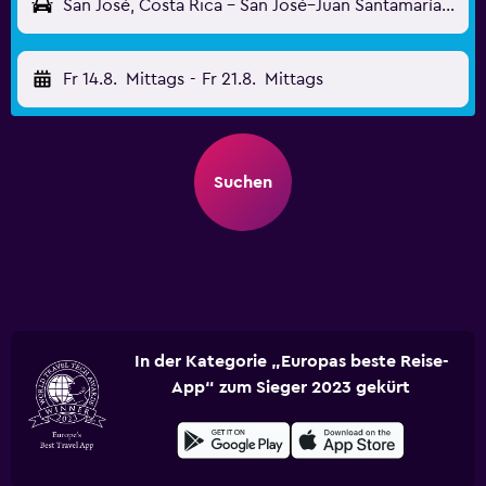
San José, Costa Rica - San José–Juan Santamaría (SJO)
Fr 14.8.
Mittags
-
Fr 21.8.
Mittags
Suchen
In der Kategorie „Europas beste Reise-
App“ zum Sieger 2023 gekürt