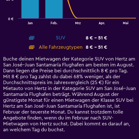
The
chart
has
0 €
1
End
Jan
Feb.
Mrz
Apr.
Mai
of
X
interactive
axis
chart
SUV
8 € - 51 €
displaying
categories.
Alle Fahrzeugtypen
8 € - 51 €
Range:
14
Buche deinen Mietwagen der Kategorie SUV von Hertz am
categories.
San José–Juan Santamaría Flughafen am besten im August.
The
Dann liegen die Preise bei durchschnittlich 8 € pro Tag.
chart
Mit 8 € pro Tag zahlst du dabei 68% weniger, als der
has
Durchschnittspreis im Jahresvergleich (25 €) für ein
1
Mietauto von Hertz in der Kategorie SUV am San José–Juan
Y
Santamaría Flughafen beträgt. Während August der
axis
günstigste Monat für einen Mietwagen der Klasse SUV bei
displaying
Hertz am San José–Juan Santamaría Flughafen ist, ist
values.
Februar der teuerste Monat. Du kannst trotzdem tolle
Range:
Angebote finden, wenn du im Februar nach SUV-
0
Mietwagen von Hertz suchst. Dabei kommt es darauf an,
to
an welchem Tag du buchst.
60.