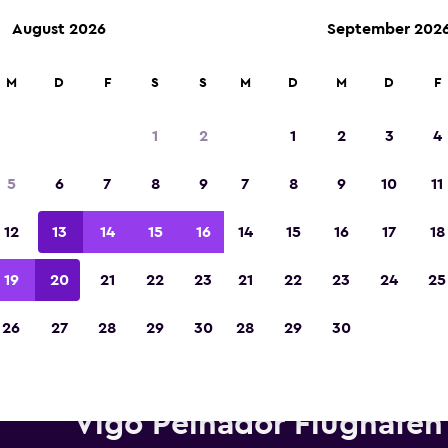
August 2026
September 202
M
D
F
S
S
M
D
M
D
F
In der Kategorie „Europas beste Reise-App“ 
Sieger 2023 gekürt
1
2
1
2
3
4
5
6
7
8
9
7
8
9
10
11
12
13
14
15
16
14
15
16
17
18
19
20
21
22
23
21
22
23
24
25
26
27
28
29
30
28
29
30
etwagen von National in der 
Vigo Peinador Flughafen