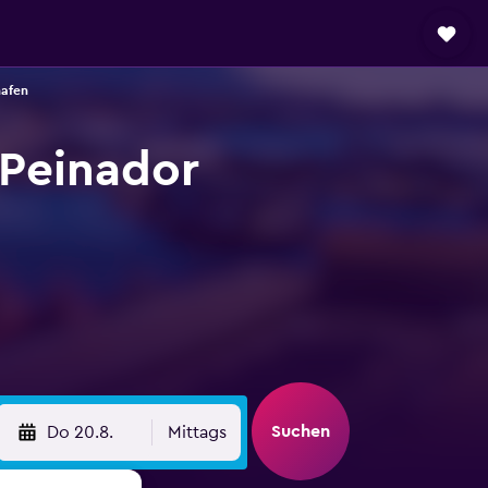
hafen
 Peinador
Suchen
Do 20.8.
Mittags