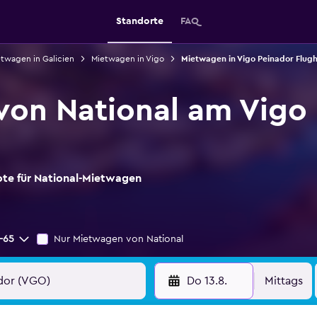
Standorte
FAQ
twagen in Galicien
Mietwagen in Vigo
Mietwagen in Vigo Peinador Flug
on National am Vigo
ote für National-Mietwagen
-65
Nur Mietwagen von National
Do 13.8.
Mittags