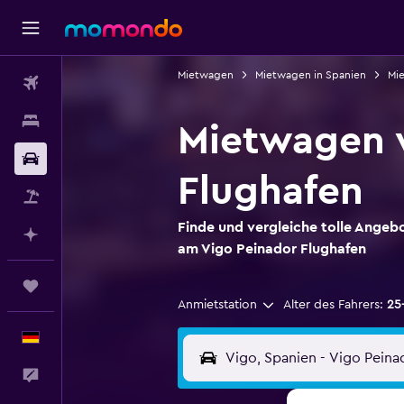
Mietwagen
Mietwagen in Spanien
Mie
Flüge
Unterkünfte
Mietwagen v
Mietwagen
Flughafen
Pauschalreisen
Finde und vergleiche tolle Angeb
Mit KI planen
am Vigo Peinador Flughafen
Trips
Anmietstation
Alter des Fahrers:
25
Deutsch
Feedback