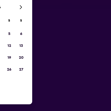
6
S
S
zum
5
6
12
13
19
20
26
27
Nähe des