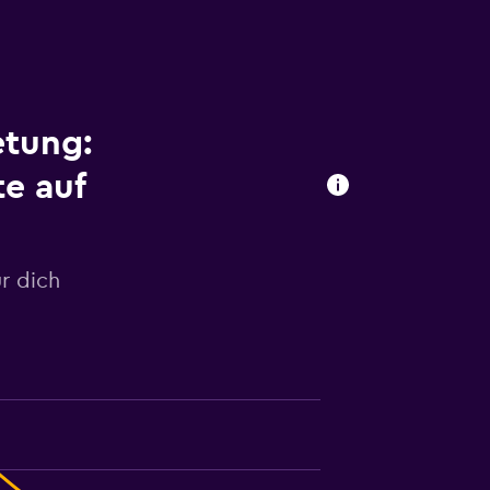
etung:
e auf
r dich