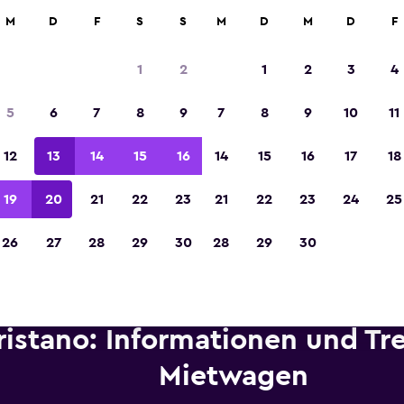
etungen an über 70.000 Standorten mit momondo.
M
D
F
S
S
M
D
M
D
F
1
2
1
2
3
4
In der Kategorie „Europas beste Reise-App“ 
5
6
7
8
9
7
8
9
10
11
Sieger 2023 gekürt
12
13
14
15
16
14
15
16
17
18
19
20
21
22
23
21
22
23
24
25
26
27
28
29
30
28
29
30
ristano: Informationen und Tr
Mietwagen