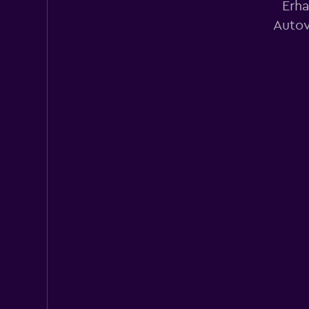
Erha
2 Standorte
Autov
Europcar
1 Standort
MAGGIORE
1 Standort