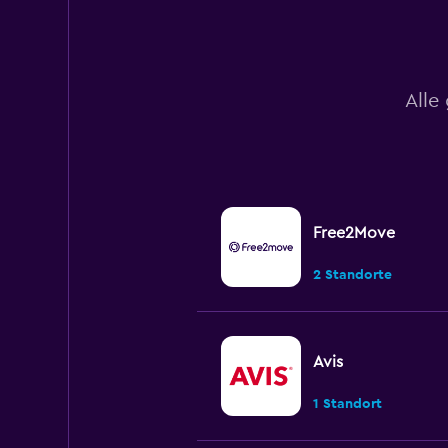
to
150.
Alle
Free2Move
2 Standorte
Avis
1 Standort