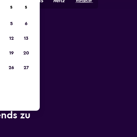
S
S
5
6
zum
12
13
19
20
26
27
ends zu