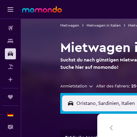
Mietwagen
Mietwagen in Italien
Miet
Flüge
Unterkünfte
Mietwagen i
Mietwagen
Suchst du nach günstigen Mietwa
Pauschalreisen
Suche hier auf momondo!
Mit KI planen
Anmietstation
Alter des Fahrers:
25
Trips
Deutsch
Feedback