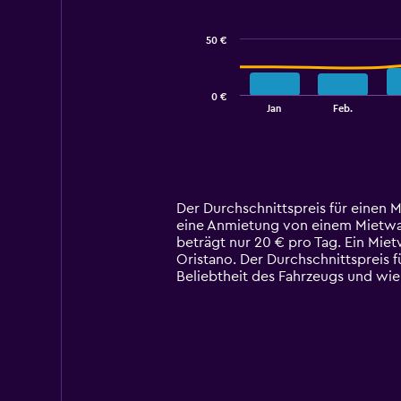
data
series.
50 €
The
chart
has
0 €
1
End
Jan
Feb.
of
X
interactive
axis
chart
displaying
categories.
Range:
14
Der Durchschnittspreis für einen M
categories.
eine Anmietung von einem Mietwagen 
The
beträgt nur 20 € pro Tag. Ein Mie
chart
Oristano. Der Durchschnittspreis 
has
Beliebtheit des Fahrzeugs und wi
1
Y
axis
displaying
values.
Range:
0