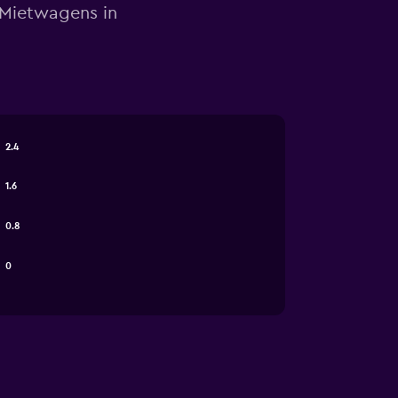
 Mietwagens in
2.4
1.6
0.8
0