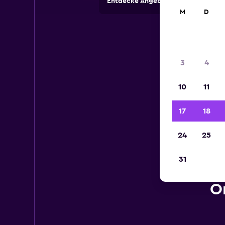
Entdecke Angebote von Autovermi
M
D
3
4
10
11
17
18
24
25
31
O