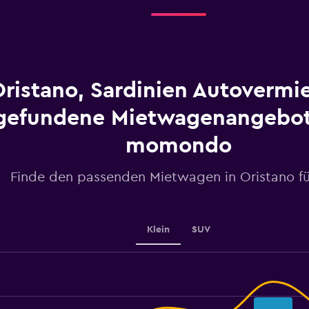
4
categories.
The
chart
has
1
ristano, Sardinien Autovermi
Y
axis
displaying
gefundene Mietwagenangebot
values.
Range:
momondo
0
to
Finde den passenden Mietwagen in Oristano fü
2.4.
Klein
SUV