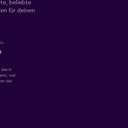
te, beliebte
en für deinen
LL
o
 das in
ann, war
gen der