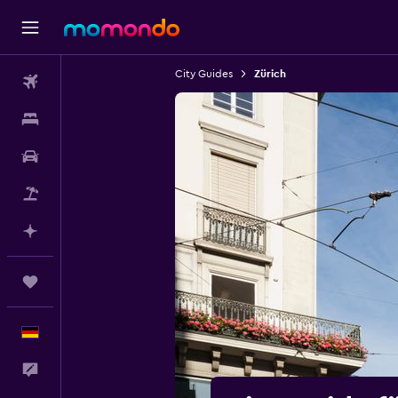
City Guides
Zürich
Flüge
Unterkünfte
Mietwagen
Pauschalreisen
Mit KI planen
Trips
Deutsch
Feedback