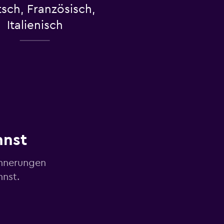
sch, Französisch,
Italienisch
nnst
innerungen
nnst.