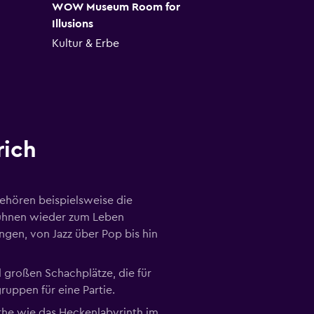
WOW Museum Room for
Taproom at Cra
Illusions
Brauerei / Destil
Kultur & Erbe
rich
gehören beispielsweise die
Bühnen wieder zum Leben
ungen, von Jazz über Pop bis hin
 großen Schachplätze, die für
ruppen für eine Partie.
the wie das Heckenlabyrinth im