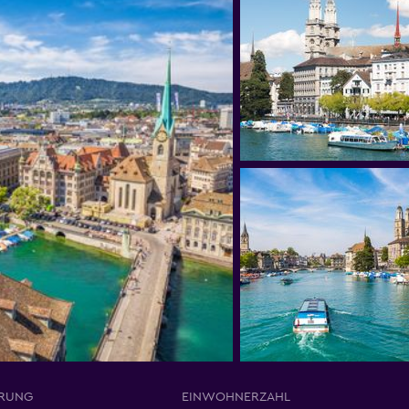
RUNG
EINWOHNERZAHL