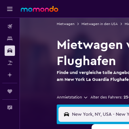
Mietwagen
Mietwagen in den USA
Mi
Flüge
Unterkünfte
Mietwagen 
Mietwagen
Flughafen
Pauschalreisen
Finde und vergleiche tolle Ange
Mit KI planen
am New York La Guardia Flughafe
Trips
Anmietstation
Alter des Fahrers:
25
Feedback