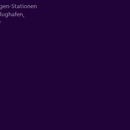
agen-Stationen
lughafen,
r