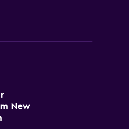
r
am New
n