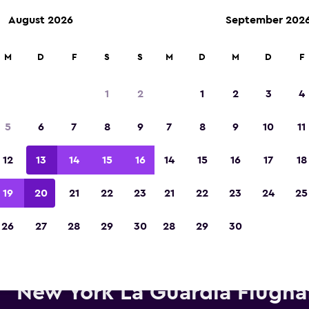
August 2026
September 202
M
D
F
S
S
M
D
M
D
F
In der Kategorie „Europas beste Reise-App“ 
Sieger 2023 gekürt
1
2
1
2
3
4
5
6
7
8
9
7
8
9
10
11
12
13
14
15
16
14
15
16
17
18
19
20
21
22
23
21
22
23
24
25
26
27
28
29
30
28
29
30
ietwagen von Alamo in der Nä
New York La Guardia Flugha