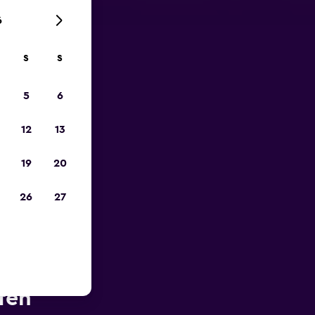
6
S
S
zum
5
6
12
13
19
20
26
27
he des
fen