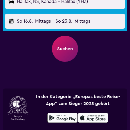
Halifax, NS, Kanada - Halifax (YHZ)
So 16.8.
Mittags
-
So 23.8.
Mittags
Suchen
In der Kategorie „Europas beste Reise-
App“ zum Sieger 2023 gekürt