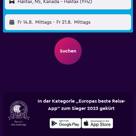
Halifax, NS, Kanada - Halifax (YHZ)
Fr 14.8.
Mittags
-
Fr 21.8.
Mittags
Suchen
In der Kategorie „Europas beste Reise-
App“ zum Sieger 2023 gekürt