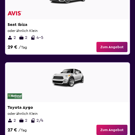
Seat Ibiza
oder ähnlich Klein
2
2
4-5
29 €
Zum Angebot
/Tag
Toyota Aygo
oder ähnlich Klein
2
2
2/4
27 €
Zum Angebot
/Tag