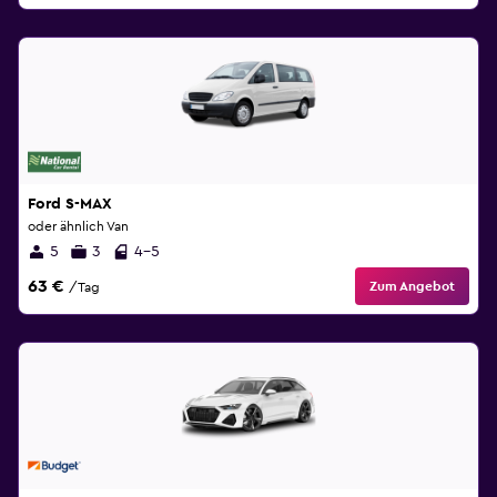
Ford S-MAX
oder ähnlich Van
5
3
4-5
63 €
Zum Angebot
/Tag