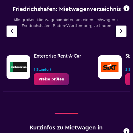
Friedrichshafen: Mietwagenverzeichnis
Alle großen Mietwagenanbieter, um einen Leihwagen in
Friedrichshafen, Baden-Württemberg zu finden
Enterprise Rent-A-Car
Six
1 Standort
2 St
Preise prüfen
P
Kurzinfos zu Mietwagen in