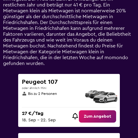
1
restlichen Jahr und beträgt nur 41 € pro Tag. Ein
Y
Mietwagen klein als Mietwagen ist normalerweise 20%
axis
günstiger als der durchschnittliche Mietwagen in
displaying
Friedrichshafen. Der Durchschnittspreis für einen
values.
Mietwagen in Friedrichshafen kann aufgrund mehrerer
Range:
Faktoren variieren, darunter das Angebot, die Beliebtheit
0
des Fahrzeugs und wie weit im Voraus du deinen
to
Mietwagen buchst. Nachstehend findest du Preise für
120.
Mietwagen der Kategorie Mietwagen klein in
Friedrichshafen, die in der letzten Woche auf momondo
gefunden wurden.
Peugeot 107
oder ähnlich Mini
Bis zu 2 Personen
27 €/Tag
Zum Angebot
18. Sep – 22. Sep