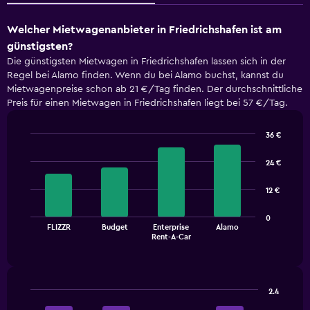
Welcher Mietwagenanbieter in Friedrichshafen ist am
günstigsten?
Die günstigsten Mietwagen in Friedrichshafen lassen sich in der
Regel bei Alamo finden. Wenn du bei Alamo buchst, kannst du
Mietwagenpreise schon ab 21 €/Tag finden. Der durchschnittliche
Preis für einen Mietwagen in Friedrichshafen liegt bei 57 €/Tag.
36 €
Bar
Chart
graphic.
chart
24 €
with
4
12 €
bars.
The
0
FLIZZR
Budget
Enterprise
Alamo
chart
End
Rent-A-Car
of
has
interactive
1
chart
X
axis
2.4
displaying
Bar
Chart