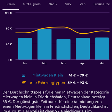
Range:
Klein
Mittelgroß
Groß
SUV
Van
Luxusauto
0
to
120 €
2.4.
Combination
Chart
graphic.
chart
with
80 €
2
data
series.
40 €
The
chart
has
0 €
1
End
Jan
Feb.
Mrz
Apr.
Mai
of
X
interactive
axis
chart
Mietwagen Klein
41 € - 79 €
displaying
categories.
Alle Fahrzeugtypen
59 € - 93 €
Range:
14
Der Durchschnittspreis für einen Mietwagen der Kategorie
categories.
Mietwagen klein in Friedrichshafen, Deutschland beträgt
The
55 €. Der günstigste Zeitpunkt für eine Anmietung von
chart
einem Mietwagen klein in Friedrichshafen, Deutschland ist
has
im August. Der Preis ist dann 27% niedriger als im