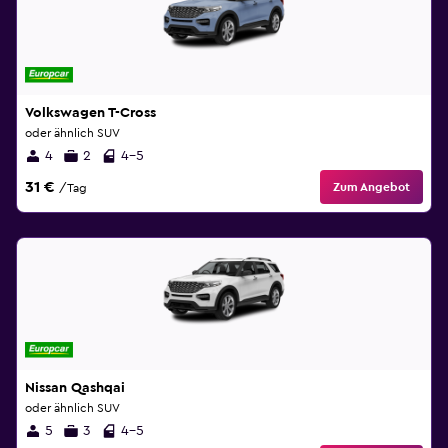
Volkswagen T-Cross
oder ähnlich SUV
4
2
4-5
31 €
Zum Angebot
/Tag
Nissan Qashqai
oder ähnlich SUV
5
3
4-5