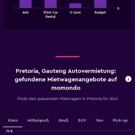
axis
The
displaying
0
Avis
1First Car
U-Save
Budget
chart
values.
End
Rental
of
has
Range:
interactive
1
0
chart
X
to
axis
18.
displaying
categories.
Range:
4
categories.
Pretoria, Gauteng Autovermietung:
The
chart
gefundene Mietwagenangebote auf
has
momondo
1
Y
Finde den passenden Mietwagen in Pretoria für dich
axis
displaying
values.
Range:
Klein
Mittelgroß
Groß
SUV
Van
Pick-up
0
to
75 €
7.5.