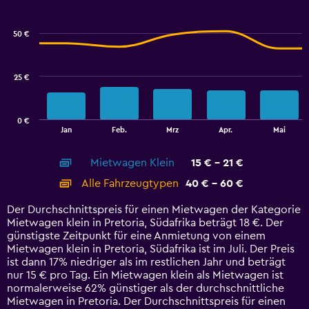
Combination
Chart
graphic.
chart
with
50 €
2
data
series.
25 €
The
chart
has
0 €
1
End
Jan
Feb.
Mrz
Apr.
Mai
of
X
interactive
axis
chart
Mietwagen Klein
15 € - 21 €
displaying
categories.
Alle Fahrzeugtypen
40 € - 60 €
Range:
14
Der Durchschnittspreis für einen Mietwagen der Kategorie
categories.
Mietwagen klein in Pretoria, Südafrika beträgt 18 €. Der
The
günstigste Zeitpunkt für eine Anmietung von einem
chart
Mietwagen klein in Pretoria, Südafrika ist im Juli. Der Preis
has
ist dann 17% niedriger als im restlichen Jahr und beträgt
1
nur 15 € pro Tag. Ein Mietwagen klein als Mietwagen ist
Y
normalerweise 62% günstiger als der durchschnittliche
axis
Mietwagen in Pretoria. Der Durchschnittspreis für einen
displaying