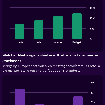
18 €
Bar
Chart
graphic.
chart
12 €
with
4
bars.
6 €
The
0
chart
End
Hertz
Avis
Alamo
Budget
of
has
interactive
1
chart
X
Welcher Mietwagenanbieter in Pretoria hat die meisten
axis
Stationen?
displaying
keddy by Europcar hat von allen Mietwagenanbietern in Pretoria
categories.
die meisten Stationen und verfügt über 6 Standorte.
Range:
4
categories.
7.5
The
Bar
Chart
chart
graphic.
chart
5
has
with
1
4
2.5
bars.
Y