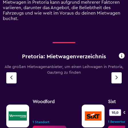
Mietwagen in Pretoria kann aufgrund mehrerer Faktoren
values.
variieren, darunter das Angebot, die Beliebtheit des
Range:
Fahrzeugs und wie weit im Voraus du deinen Mietwagen
0
buchst.
to
75.
Pretoria: Mietwagenverzeichnis
Alle großen Mietwagenanbieter, um einen Leihwagen in Pretoria,
Gauteng zu finden
Woodford
Sixt
Gr
10,0
1 Bewertun
1 Standort