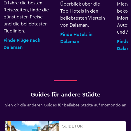
Erfahre die besten
Überblick über die
Mietw
Reisezeiten, finde die
Top-Hotels in den
bekom
günstigsten Preise
beliebtesten Vierteln
Inform
und die beliebtesten
von Dalaman.
Autov
Fluglinien.
und An
Finde Hotels in
Finde Flüge nach
Dalaman
Finde
Dalaman
Dalam
Guides für andere Städte
Sieh dir die anderen Guides für beliebte Städte auf momondo an
GUIDE FÜR