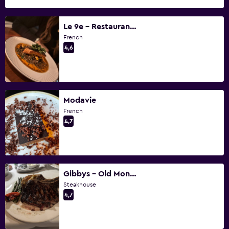
Le 9e - Restaurant Ile de France
French
4,6
Modavie
French
4,7
Gibbys - Old Montreal
Steakhouse
4,7