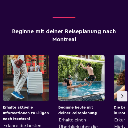
Beginne mit deiner Reiseplanung nach
Montreal
Erhalte aktuelle
Beginne heute mit
Die be
Informationen zu Flügen
deiner Reiseplanung
in Mont
nach Montreal
Erhalte einen
Erkund
Erfahre die besten
Überblick über die
Mietw