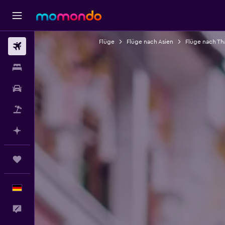
Flüge
Flüge nach Asien
Flüge nach Th
Flüge
Unterkünfte
Mietwagen
Pauschalreisen
Mit KI planen
Trips
Deutsch
Feedback