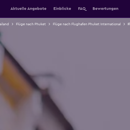
Aktuelle Angebote
Einblicke
FAQ
Bewertungen
ailand
Flüge nach Phuket
Flüge nach Flughafen Phuket International
F