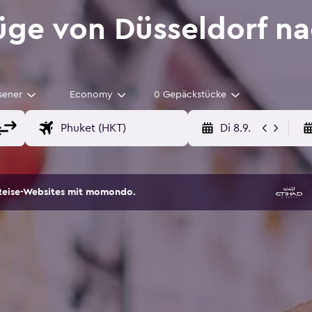
üge von Düsseldorf n
sener
Economy
0 Gepäckstücke
Di 8.9.
Reise-Websites mit momondo.