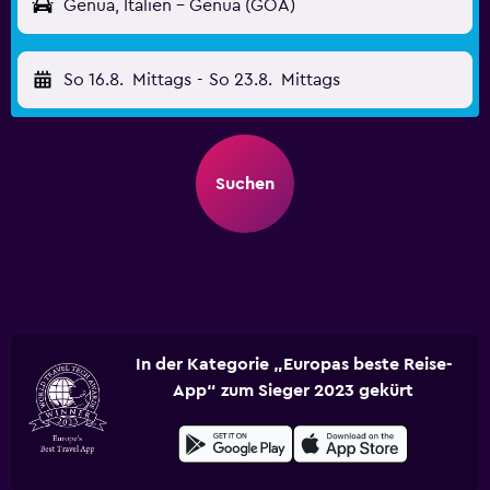
Genua, Italien - Genua (GOA)
So 16.8.
Mittags
-
So 23.8.
Mittags
Suchen
In der Kategorie „Europas beste Reise-
App“ zum Sieger 2023 gekürt