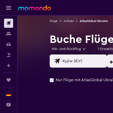
Flüge
Airlines
AtlasGlobal Ukraine
Flüge
Unterkünfte
Buche Flüge
Mietwagen
Hin- und Rückflug
1 Erwach
Pauschalreisen
Mit KI planen
Nur Flüge mit AtlasGlobal Ukra
Trips
Deutsch
Feedback