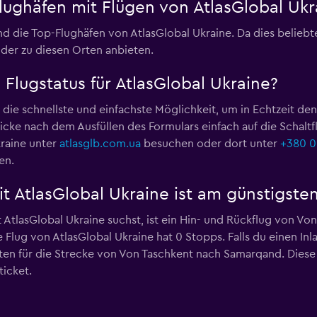
lughäfen mit Flügen von AtlasGlobal Ukr
d die Top-Flughäfen von AtlasGlobal Ukraine. Da dies beliebt
 oder zu diesen Orten anbieten.
Flugstatus für AtlasGlobal Ukraine?
t die schnellste und einfachste Möglichkeit, um in Echtzeit de
licke nach dem Ausfüllen des Formulars einfach auf die Schal
raine unter
atlasglb.com.ua
besuchen oder dort unter
+380 0
en.
t AtlasGlobal Ukraine ist am günstigste
t AtlasGlobal Ukraine suchst, ist ein Hin- und Rückflug von V
 Flug von AtlasGlobal Ukraine hat 0 Stopps. Falls du einen In
ten für die Strecke von Von Taschkent nach Samarqand. Diese
ticket.