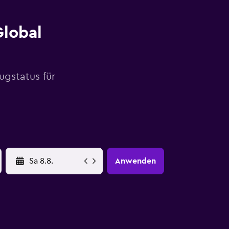
Global
ugstatus für
YYYY-MM-DD
Anwenden